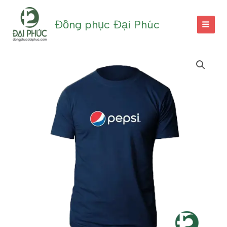
Nhảy
tới
Đồng phục Đại Phúc
nội
dung