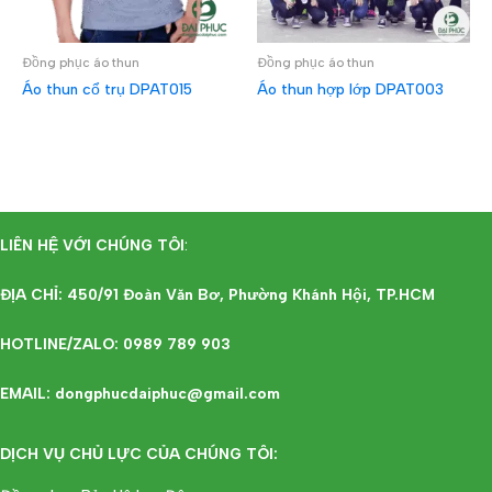
Đồng phục áo thun
Đồng phục áo thun
Áo thun cổ trụ DPAT015
Áo thun hợp lớp DPAT003
ĐỌC TIẾP
ĐỌC TIẾP
LIÊN HỆ VỚI CHÚNG TÔI
:
ĐỊA CHỈ: 450/91 Đoàn Văn Bơ, Phường Khánh Hội, TP.HCM
HOTLINE/ZALO: 0989 789 903
EMAIL: dongphucdaiphuc@gmail.com
DỊCH VỤ CHỦ LỰC CỦA CHÚNG TÔI: