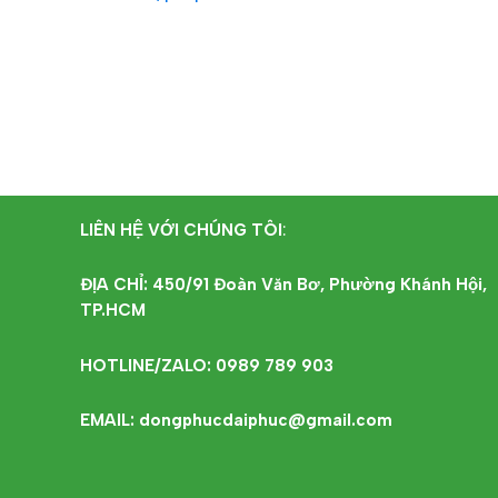
ĐỌC TIẾP
ĐỌC T
LIÊN HỆ VỚI CHÚNG TÔI
:
ĐỊA CHỈ: 450/91 Đoàn Văn Bơ, Phường Khánh Hội,
TP.HCM
HOTLINE/ZALO: 0989 789 903
EMAIL: dongphucdaiphuc@gmail.com