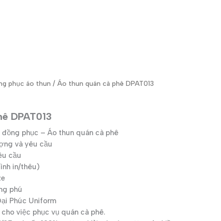
ng phục áo thun
/ Áo thun quán cà phê DPAT013
phê DPAT013
 đồng phục – Áo thun quán cà phê
ượng và yêu cầu
êu cầu
nh in/thêu)
ze
ng phú
i Phúc Uniform
cho việc phục vụ quán cà phê.