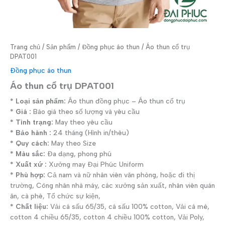
Trang chủ
/
Sản phẩm
/
Đồng phục áo thun
/ Áo thun cổ trụ
DPAT001
Đồng phục áo thun
Áo thun cổ trụ DPAT001
* Loại sản phẩm:
Áo thun đồng phục – Áo thun cổ trụ
* Giá :
Báo giá theo số lượng và yêu cầu
* Tình trạng:
May theo yêu cầu
* Bảo hành :
24 tháng (Hình in/thêu)
* Quy cách:
May theo Size
* Màu sắc:
Đa dạng, phong phú
* Xuất xứ :
Xưởng may Đại Phúc Uniform
* Phù hợp:
Cả nam và nữ nhân viên văn phòng, hoặc đi thị
trường, Công nhân nhà máy, các xưởng sản xuất, nhân viên quán
ăn, cà phê, Tổ chức sự kiện,
* Chất liệu:
Vải cá sấu 65/35, cá sấu 100% cotton, Vải cá mè,
cotton 4 chiều 65/35, cotton 4 chiều 100% cotton, Vải Poly,