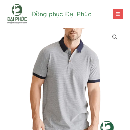
Nhảy
tới
Đồng phục Đại Phúc
nội
dung