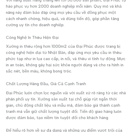
hào phục vụ hơn 2000 doanh nghiệp mỗi năm. Quy mô và khả
năng này đảm bảo đáp ứng mọi yêu cầu về đồng phục một
cách nhanh chóng, hiệu quả, và đúng tiến độ, góp phần tăng
cường uy tín cho doanh nghiệp.
Công Nghệ In Thêu Hiện Đại
Xưởng in thêu rộng hơn 1000m2 của Đại Phúc được trang bị
công nghệ hiện đại từ Nhật Bản, đáp ứng mọi yêu cầu in thêu
phức tạp như in lụa cao cấp, in nổi, và thêu vi tính tự động. Mực
in an toàn, không gây hại sức khỏe người dùng và cho ra hình in
sắc nét, bền màu, không bong tróc.
Chất Lượng Hàng Đầu, Giá Cả Cạnh Tranh
Đại Phúc luôn chọn lọc nguồn vải với xuất xứ rõ ràng từ các nhà
phân phối uy tín. Xưởng sản xuất tại chỗ giúp rút ngắn thời
gian, chủ động chất liệu và mẫu mã, đảm bảo giá thành cạnh
tranh mà vẫn giữ chất lượng tuyệt đối. Tiến độ giao hàng luôn
được đảm bảo, tạo niềm tin tuyệt đối cho khách hàng.
Để hiểu rõ hơn về sự đa dạng và những ưu điểm vượt trội của