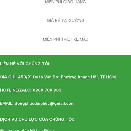
MIỄN PHÍ GIAO HÀNG
GIÁ RẺ TẠI XƯỞNG
MIỄN PHÍ THIẾT KẾ MẪU
LIÊN HỆ VỚI CHÚNG TÔI
:
ĐỊA CHỈ: 450/91 Đoàn Văn Bơ, Phường Khánh Hội, TP.HCM
HOTLINE/ZALO: 0989 789 903
EMAIL: dongphucdaiphuc@gmail.com
DỊCH VỤ CHỦ LỰC CỦA CHÚNG TÔI:
Đồng phục Bảo Hộ Lao Động