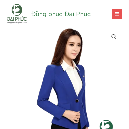
Nhảy
tới
Đồng phục Đại Phúc
nội
dung