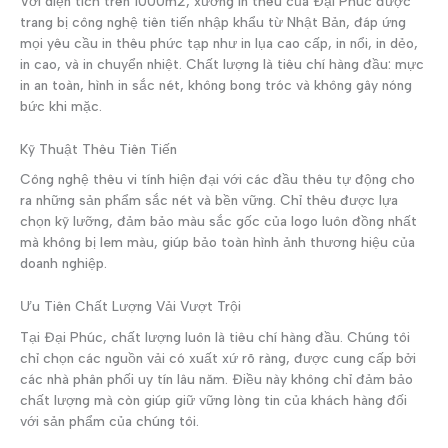
Với diện tích trên 1000m2, xưởng in thêu của Đại Phúc được
trang bị công nghệ tiên tiến nhập khẩu từ Nhật Bản, đáp ứng
mọi yêu cầu in thêu phức tạp như in lụa cao cấp, in nổi, in dẻo,
in cao, và in chuyển nhiệt. Chất lượng là tiêu chí hàng đầu: mực
in an toàn, hình in sắc nét, không bong tróc và không gây nóng
bức khi mặc.
Kỹ Thuật Thêu Tiên Tiến
Công nghệ thêu vi tính hiện đại với các đầu thêu tự động cho
ra những sản phẩm sắc nét và bền vững. Chỉ thêu được lựa
chọn kỹ lưỡng, đảm bảo màu sắc gốc của logo luôn đồng nhất
mà không bị lem màu, giúp bảo toàn hình ảnh thương hiệu của
doanh nghiệp.
Ưu Tiên Chất Lượng Vải Vượt Trội
Tại Đại Phúc, chất lượng luôn là tiêu chí hàng đầu. Chúng tôi
chỉ chọn các nguồn vải có xuất xứ rõ ràng, được cung cấp bởi
các nhà phân phối uy tín lâu năm. Điều này không chỉ đảm bảo
chất lượng mà còn giúp giữ vững lòng tin của khách hàng đối
với sản phẩm của chúng tôi.