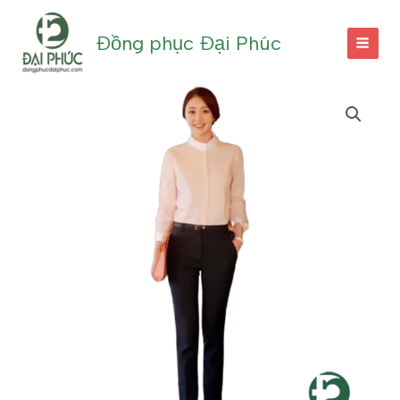
Nhảy
tới
Đồng phục Đại Phúc
nội
dung