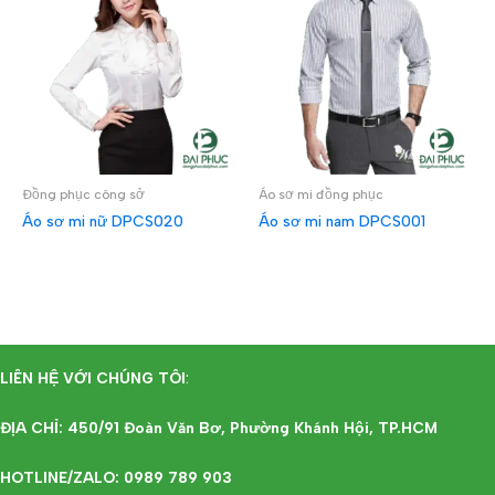
Đồng phục công sở
Áo sơ mi đồng phục
Áo sơ mi nữ DPCS020
Áo sơ mi nam DPCS001
ĐỌC TIẾP
ĐỌC TIẾP
LIÊN HỆ VỚI CHÚNG TÔI
:
ĐỊA CHỈ: 450/91 Đoàn Văn Bơ, Phường Khánh Hội, TP.HCM
HOTLINE/ZALO: 0989 789 903