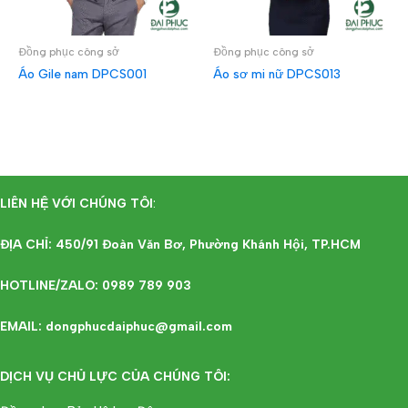
Đồng phục công sở
Đồng phục công sở
Áo Gile nam DPCS001
Áo sơ mi nữ DPCS013
ĐỌC TIẾP
ĐỌC TIẾP
LIÊN HỆ VỚI CHÚNG TÔI
:
ĐỊA CHỈ: 450/91 Đoàn Văn Bơ, Phường Khánh Hội, TP.HCM
HOTLINE/ZALO: 0989 789 903
EMAIL: dongphucdaiphuc@gmail.com
DỊCH VỤ CHỦ LỰC CỦA CHÚNG TÔI: