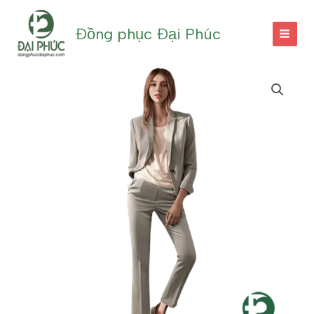
Nhảy
tới
Đồng phục Đại Phúc
nội
dung