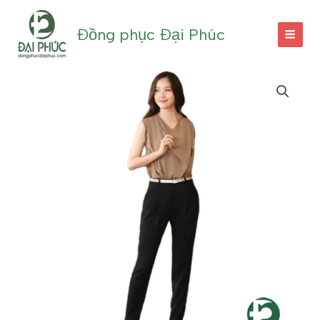
Nhảy
tới
Đồng phục Đại Phúc
nội
dung