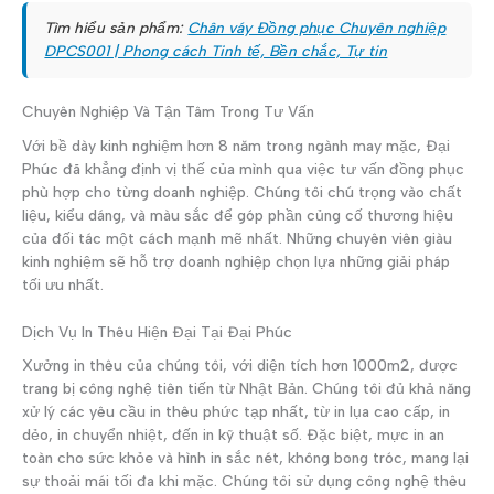
Tìm hiểu sản phẩm:
Chân váy Đồng phục Chuyên nghiệp
DPCS001 | Phong cách Tinh tế, Bền chắc, Tự tin
Chuyên Nghiệp Và Tận Tâm Trong Tư Vấn
Với bề dày kinh nghiệm hơn 8 năm trong ngành may mặc, Đại
Phúc đã khẳng định vị thế của mình qua việc tư vấn đồng phục
phù hợp cho từng doanh nghiệp. Chúng tôi chú trọng vào chất
liệu, kiểu dáng, và màu sắc để góp phần củng cố thương hiệu
của đối tác một cách mạnh mẽ nhất. Những chuyên viên giàu
kinh nghiệm sẽ hỗ trợ doanh nghiệp chọn lựa những giải pháp
tối ưu nhất.
Dịch Vụ In Thêu Hiện Đại Tại Đại Phúc
Xưởng in thêu của chúng tôi, với diện tích hơn 1000m2, được
trang bị công nghệ tiên tiến từ Nhật Bản. Chúng tôi đủ khả năng
xử lý các yêu cầu in thêu phức tạp nhất, từ in lụa cao cấp, in
dẻo, in chuyển nhiệt, đến in kỹ thuật số. Đặc biệt, mực in an
toàn cho sức khỏe và hình in sắc nét, không bong tróc, mang lại
sự thoải mái tối đa khi mặc. Chúng tôi sử dụng công nghệ thêu