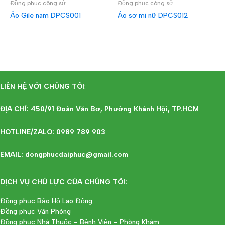
Đồng phục công sở
Đồng phục công sở
Áo Gile nam DPCS001
Áo sơ mi nữ DPCS012
ĐỌC TIẾP
ĐỌC TIẾP
LIÊN HỆ VỚI CHÚNG TÔI
:
ĐỊA CHỈ: 450/91 Đoàn Văn Bơ, Phường Khánh Hội, TP.HCM
HOTLINE/ZALO: 0989 789 903
EMAIL: dongphucdaiphuc@gmail.com
DỊCH VỤ CHỦ LỰC CỦA CHÚNG TÔI:
Đồng phục Bảo Hộ Lao Động
Đồng phục Văn Phòng
Đồng phục Nhà Thuốc - Bệnh Viện - Phòng Khám