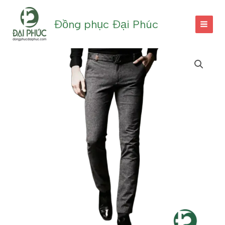
Nhảy
tới
Đồng phục Đại Phúc
nội
dung