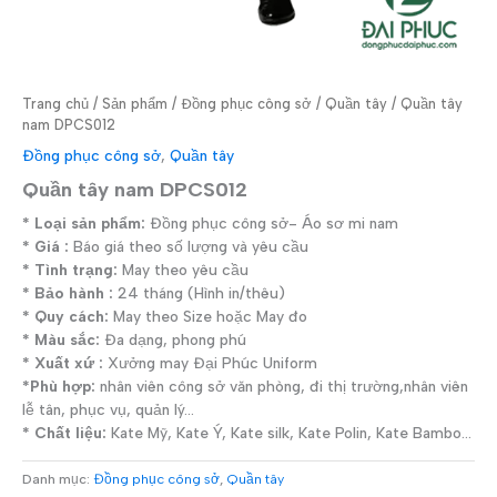
Trang chủ
/
Sản phẩm
/
Đồng phục công sở
/
Quần tây
/ Quần tây
nam DPCS012
Đồng phục công sở
,
Quần tây
Quần tây nam DPCS012
* Loại sản phẩm:
Đồng phục công sở- Áo sơ mi nam
* Giá :
Báo giá theo số lượng và yêu cầu
* Tình trạng:
May theo yêu cầu
* Bảo hành :
24 tháng (Hình in/thêu)
* Quy cách:
May theo Size hoặc May đo
* Màu sắc:
Đa dạng, phong phú
* Xuất xứ :
Xưởng may Đại Phúc Uniform
*Phù hợp:
nhân viên công sở văn phòng, đi thị trường,nhân viên
lễ tân, phục vụ, quản lý…
* Chất liệu:
Kate Mỹ, Kate Ý, Kate silk, Kate Polin, Kate Bambo…
Danh mục:
Đồng phục công sở
,
Quần tây