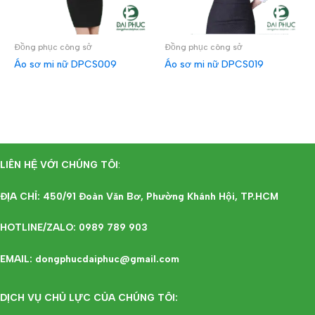
Đồng phục công sở
Đồng phục công sở
Áo sơ mi nữ DPCS009
Áo sơ mi nữ DPCS019
ĐỌC TIẾP
ĐỌC TIẾP
LIÊN HỆ VỚI CHÚNG TÔI
:
ĐỊA CHỈ: 450/91 Đoàn Văn Bơ, Phường Khánh Hội, TP.HCM
HOTLINE/ZALO: 0989 789 903
EMAIL: dongphucdaiphuc@gmail.com
DỊCH VỤ CHỦ LỰC CỦA CHÚNG TÔI: