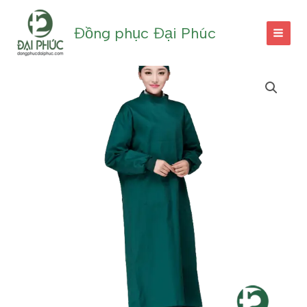
Nhảy
tới
Đồng phục Đại Phúc
nội
dung