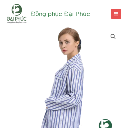
Nhảy
tới
Đồng phục Đại Phúc
nội
dung