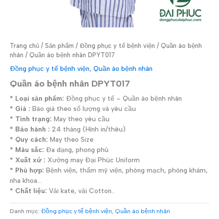
Trang chủ
/
Sản phẩm
/
Đồng phục y tế bệnh viện
/
Quần áo bệnh
nhân
/ Quần áo bệnh nhân DPYT017
Đồng phục y tế bệnh viện
,
Quần áo bệnh nhân
Quần áo bệnh nhân DPYT017
* Loại sản phẩm:
Đồng phục y tế – Quần áo bệnh nhân
* Giá :
Báo giá theo số lượng và yêu cầu
* Tình trạng:
May theo yêu cầu
* Bảo hành :
24 tháng (Hình in/thêu)
* Quy cách:
May theo Size
* Màu sắc:
Đa dạng, phong phú
* Xuất xứ :
Xưởng may Đại Phúc Uniform
* Phù hợp:
Bệnh viện, thẩm mỹ viện, phòng mạch, phòng khám,
nha khoa…
* Chất liệu:
Vải kate, vải Cotton..
Danh mục:
Đồng phục y tế bệnh viện
,
Quần áo bệnh nhân