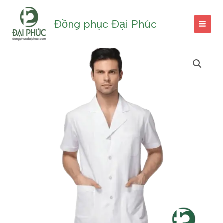
Nhảy
tới
Đồng phục Đại Phúc
nội
dung