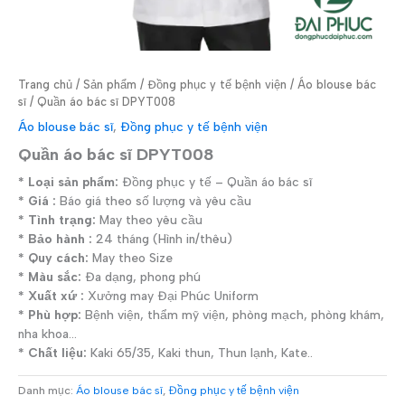
Trang chủ
/
Sản phẩm
/
Đồng phục y tế bệnh viện
/
Áo blouse bác
sĩ
/ Quần áo bác sĩ DPYT008
Áo blouse bác sĩ
,
Đồng phục y tế bệnh viện
Quần áo bác sĩ DPYT008
* Loại sản phẩm:
Đồng phục y tế – Quần áo bác sĩ
* Giá :
Báo giá theo số lượng và yêu cầu
* Tình trạng:
May theo yêu cầu
* Bảo hành :
24 tháng (Hình in/thêu)
* Quy cách:
May theo Size
* Màu sắc:
Đa dạng, phong phú
* Xuất xứ :
Xưởng may Đại Phúc Uniform
* Phù hợp:
Bệnh viện, thẩm mỹ viện, phòng mạch, phòng khám,
nha khoa…
* Chất liệu:
Kaki 65/35, Kaki thun, Thun lạnh, Kate..
Danh mục:
Áo blouse bác sĩ
,
Đồng phục y tế bệnh viện