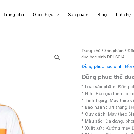
Trang chủ
Giới thiệu
Sản phẩm
Blog
Liên hệ
Trang chủ
/
Sản phẩm
/
Đồn
dục học sinh DPHS014
Đồng phục học sinh
,
Đồn
Đồng phục thể dụ
* Loại sản phẩm:
Đồng ph
* Giá :
Báo giá theo số l
* Tình trạng:
May theo y
* Bảo hành :
24 tháng (Hì
* Quy cách:
May theo Si
* Màu sắc:
Đa dạng, pho
* Xuất xứ :
Xưởng may Đạ