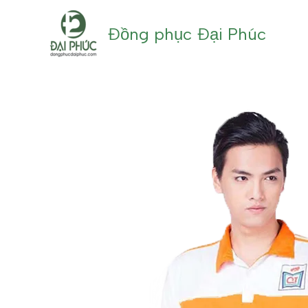
Nhảy
tới
Đồng phục Đại Phúc
nội
dung