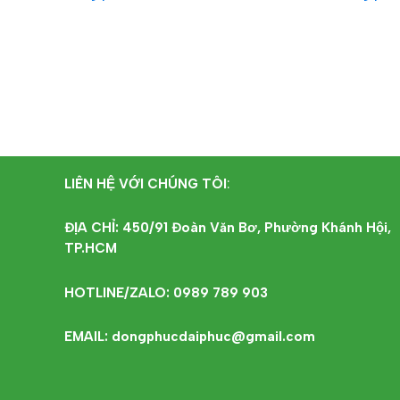
ĐỌC TIẾP
ĐỌC T
LIÊN HỆ VỚI CHÚNG TÔI
:
ĐỊA CHỈ: 450/91 Đoàn Văn Bơ, Phường Khánh Hội,
TP.HCM
HOTLINE/ZALO: 0989 789 903
EMAIL: dongphucdaiphuc@gmail.com