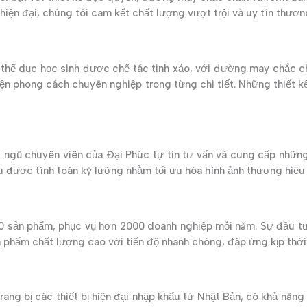
 hiện đại, chúng tôi cam kết chất lượng vượt trội và uy tín thươ
thể dục học sinh được chế tác tinh xảo, với đường may chắc c
iện phong cách chuyên nghiệp trong từng chi tiết. Những thiết 
 ngũ chuyên viên của Đại Phúc tự tin tư vấn và cung cấp nhữn
ều được tính toán kỹ lưỡng nhằm tối ưu hóa hình ảnh thương hiệ
0 sản phẩm, phục vụ hơn 2000 doanh nghiệp mỗi năm. Sự đầu tư
 phẩm chất lượng cao với tiến độ nhanh chóng, đáp ứng kịp thời
g bị các thiết bị hiện đại nhập khẩu từ Nhật Bản, có khả năng 