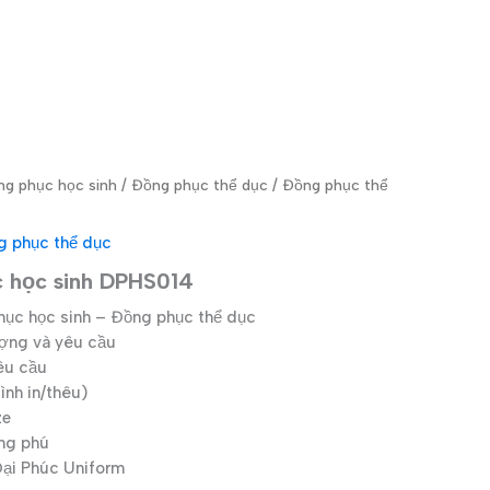
g phục học sinh
/
Đồng phục thể dục
/ Đồng phục thể
g phục thể dục
c học sinh DPHS014
ục học sinh – Đồng phục thể dục
ượng và yêu cầu
êu cầu
nh in/thêu)
ze
ng phú
i Phúc Uniform