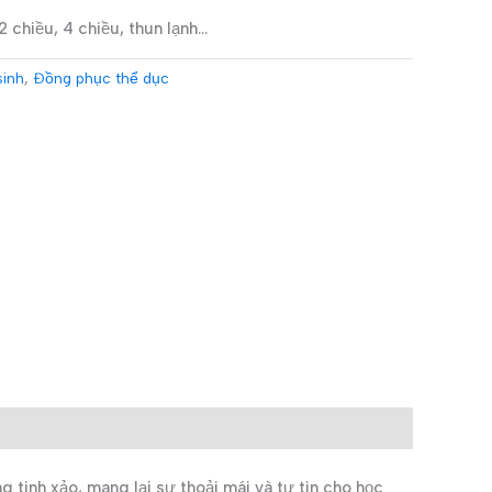
 chiều, 4 chiều, thun lạnh…
sinh
,
Đồng phục thể dục
 tinh xảo, mang lại sự thoải mái và tự tin cho học