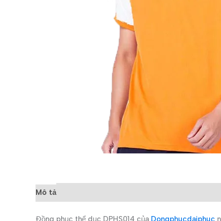
Mô tả
Đánh giá (0)
Đồng phục thể dục DPHS014 của
Dongphucdaiphuc
n