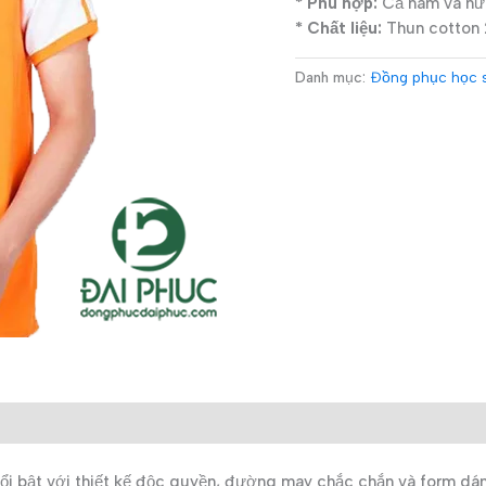
* Phù hợp:
Cả nam và nữ
* Chất liệu:
Thun cotton 2
Danh mục:
Đồng phục học 
ổi bật với thiết kế độc quyền, đường may chắc chắn và form dáng