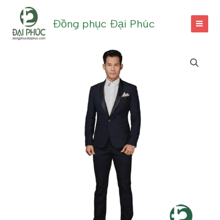
Nhảy
tới
Đồng phục Đại Phúc
nội
dung