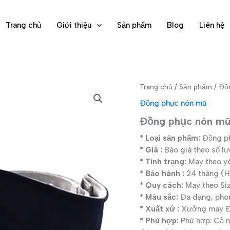
Trang chủ
Giới thiệu
Sản phẩm
Blog
Liên hệ
Trang chủ
/
Sản phẩm
/
Đồ
Đồng phục nón mũ
Đồng phục nón m
* Loại sản phẩm:
Đồng p
* Giá :
Báo giá theo số l
* Tình trạng:
May theo y
* Bảo hành :
24 tháng (Hì
* Quy cách:
May theo Si
* Màu sắc:
Đa dạng, pho
* Xuất xứ :
Xưởng may Đạ
* Phù hợp:
Phù hợp: Cả n