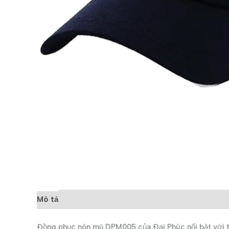
Mô tả
Đánh giá (0)
Đồng phục nón mũ DPM005 của Đại Phúc nổi bật với th