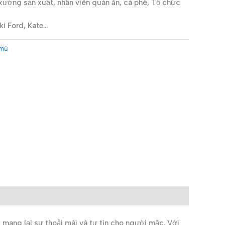
ưởng sản xuất, nhân viên quán ăn, cà phê, Tổ chức
ki Ford, Kate…
 mũ
ang lại sự thoải mái và tự tin cho người mặc. Với