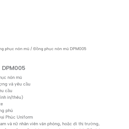
ng phục nón mũ
/ Đồng phục nón mũ DPM005
ũ DPM005
hục nón mũ
ượng và yêu cầu
êu cầu
nh in/thêu)
ze
ng phú
i Phúc Uniform
am và nữ nhân viên văn phòng, hoặc đi thị trường,