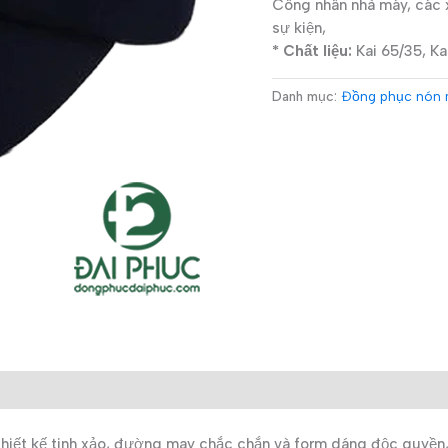
Công nhân nhà máy, các x
sự kiện,
* Chất liệu:
Kai 65/35, Ka
Danh mục:
Đồng phục nón
iết kế tinh xảo, đường may chắc chắn và form dáng độc quyền, m