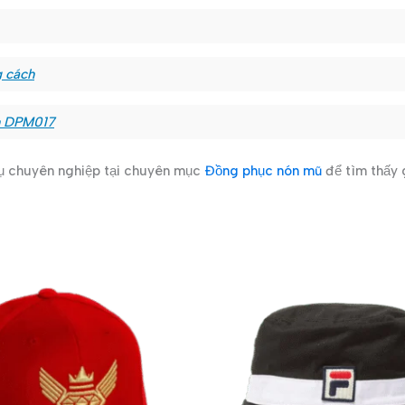
g cách
h DPM017
vụ chuyên nghiệp tại chuyên mục
Đồng phục nón mũ
để tìm thấy 