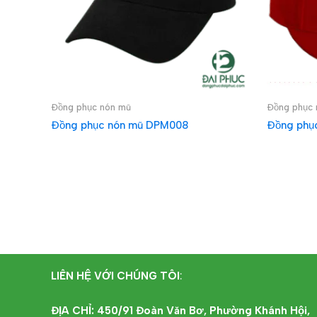
Đồng phục nón mũ
Đồng phục 
Đồng phục nón mũ DPM008
Đồng phụ
ĐỌC TIẾP
ĐỌC T
LIÊN HỆ VỚI CHÚNG TÔI
:
ĐỊA CHỈ: 450/91 Đoàn Văn Bơ, Phường Khánh Hội,