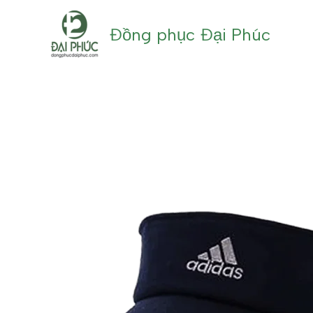
Nhảy
tới
Đồng phục Đại Phúc
nội
dung