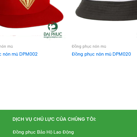
nón mũ
Đồng phục nón mũ
c nón mũ DPM002
Đồng phục nón mũ DPM020
IẾP
ĐỌC TIẾP
DỊCH VỤ CHỦ LỰC CỦA CHÚNG TÔI:
Đồng phục Bảo Hộ Lao Động