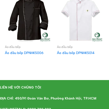
Áo đầu bếp
Áo đầu bếp
Áo đầu bếp DPNHKS006
Áo đầu bếp DPNHKS014
ĐỌC TIẾP
ĐỌC TIẾP
LIÊN HỆ VỚI CHÚNG TÔI
:
ĐỊA CHỈ: 450/91 Đoàn Văn Bơ, Phường Khánh Hội, TP.HCM