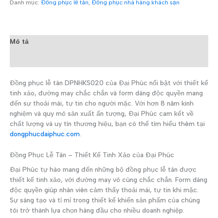
Danh mục:
Đồng phục lễ tân
,
Đồng phục nhà hàng khách sạn
Mô tả
Đánh giá (0)
Đồng phục lễ tân DPNHKS020 của Đại Phúc nổi bật với thiết kế
tinh xảo, đường may chắc chắn và form dáng độc quyền mang
đến sự thoải mái, tự tin cho người mặc. Với hơn 8 năm kinh
nghiệm và quy mô sản xuất ấn tượng, Đại Phúc cam kết về
chất lượng và uy tín thương hiệu, bạn có thể tìm hiểu thêm tại
dongphucdaiphuc.com
.
Đồng Phục Lễ Tân – Thiết Kế Tinh Xảo của Đại Phúc
Đại Phúc tự hào mang đến những bộ đồng phục lễ tân được
thiết kế tinh xảo, với đường may vô cùng chắc chắn. Form dáng
độc quyền giúp nhân viên cảm thấy thoải mái, tự tin khi mặc.
Sự sáng tạo và tỉ mỉ trong thiết kế khiến sản phẩm của chúng
tôi trở thành lựa chọn hàng đầu cho nhiều doanh nghiệp.