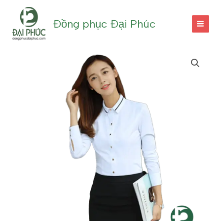
Nhảy
tới
Đồng phục Đại Phúc
nội
dung