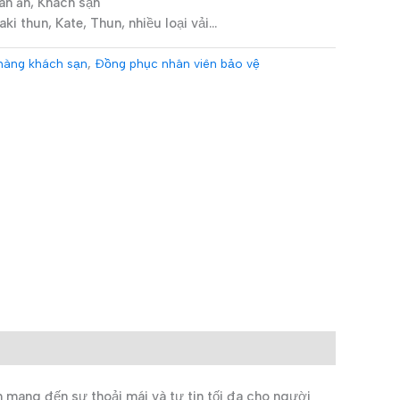
n ăn, Khách sạn
ki thun, Kate, Thun, nhiều loại vải…
hàng khách sạn
,
Đồng phục nhân viên bảo vệ
ang đến sự thoải mái và tự tin tối đa cho người