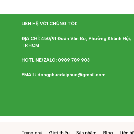
LIÊN HỆ VỚI CHÚNG TÔI
:
ĐỊA CHỈ: 450/91 Đoàn Văn Bơ, Phường Khánh Hội,
TP.HCM
HOTLINE/ZALO: 0989 789 903
EMAIL: dongphucdaiphuc@gmail.com
Trang chủ
Giới thiệu
Sản phẩm
Blog
Liên h