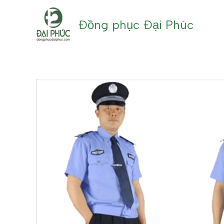
Nhảy
tới
Đồng phục Đại Phúc
nội
dung