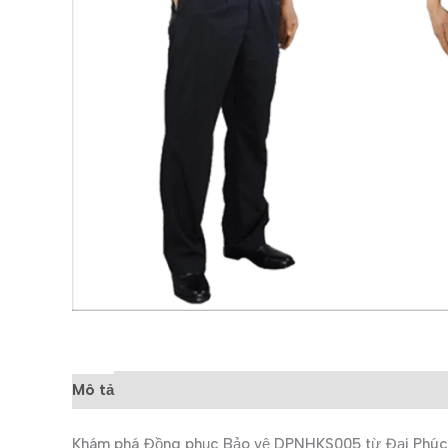
Mô tả
Đánh giá (0)
Khám phá Đồng phục Bảo vệ DPNHKS005 từ Đại Phúc, n