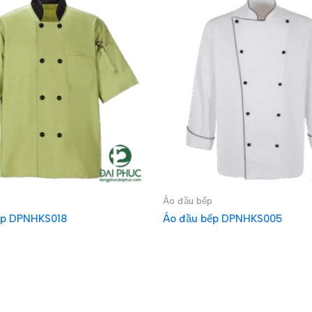
Áo đầu bếp
ếp DPNHKS018
Áo đầu bếp DPNHKS005
IẾP
ĐỌC TIẾP