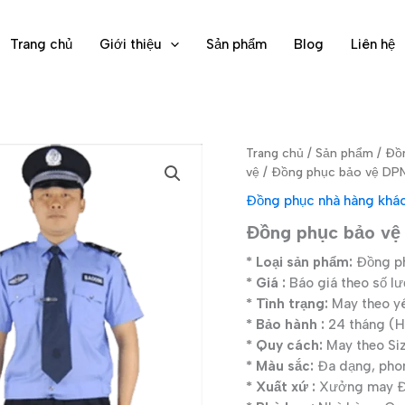
Trang chủ
Giới thiệu
Sản phẩm
Blog
Liên hệ
Trang chủ
/
Sản phẩm
/
Đồn
vệ
/ Đồng phục bảo vệ D
Đồng phục nhà hàng khá
Đồng phục bảo v
* Loại sản phẩm:
Đồng ph
* Giá :
Báo giá theo số l
* Tình trạng:
May theo y
* Bảo hành :
24 tháng (Hì
* Quy cách:
May theo Si
* Màu sắc:
Đa dạng, pho
* Xuất xứ :
Xưởng may Đạ