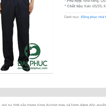
* Phù hợp:
Nhà hàng, Quá
* Chất liệu:
Kaki 65/35, Ka
Danh mục:
Đồng phục nhà 
ơi sự tinh xảo trong từng đường may và form dáng độc quyền m