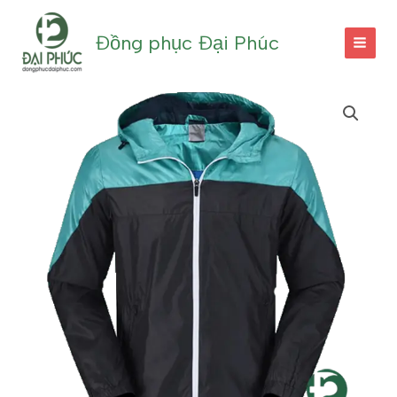
Nhảy
tới
Đồng phục Đại Phúc
nội
dung