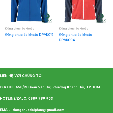
Đồng phục áo khoác
Đồng phục áo khoác
Đồng phục áo khoác DPAK015
Đồng phục áo khoác
DPAK004
ĐỌC TIẾP
ĐỌC TIẾP
LIÊN HỆ VỚI CHÚNG TÔI
:
ĐỊA CHỈ: 450/91 Đoàn Văn Bơ, Phường Khánh Hội, TP.HCM
HOTLINE/ZALO: 0989 789 903
EMAIL: dongphucdaiphuc@gmail.com