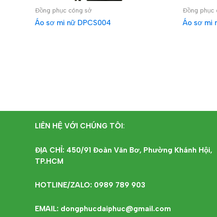
Đồng phục công sở
Đồng phục 
Áo sơ mi nữ DPCS004
Áo sơ mi
ĐỌC TIẾP
ĐỌC T
LIÊN HỆ VỚI CHÚNG TÔI
:
ĐỊA CHỈ: 450/91 Đoàn Văn Bơ, Phường Khánh Hội,
TP.HCM
HOTLINE/ZALO: 0989 789 903
EMAIL: dongphucdaiphuc@gmail.com