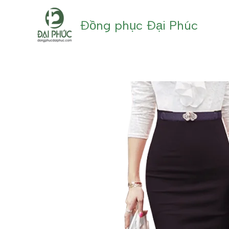
Nhảy
tới
Đồng phục Đại Phúc
nội
dung