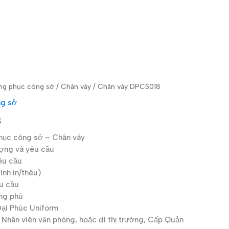
ng phục công sở
/
Chân váy
/ Chân váy DPCS018
ng sở
8
ục công sở – Chân váy
ượng và yêu cầu
êu cầu
nh in/thêu)
u cầu
ng phú
i Phúc Uniform
Nhân viên văn phòng, hoặc đi thị trường, Cấp Quản