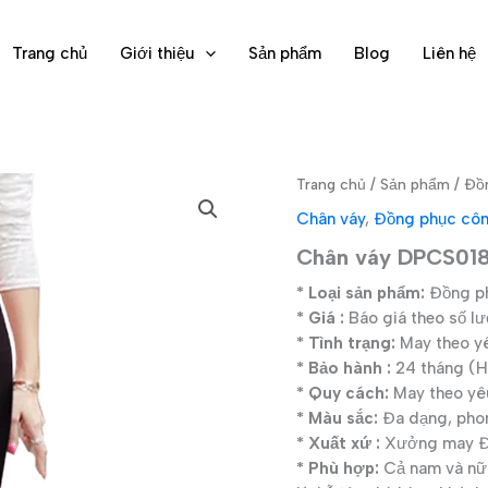
Trang chủ
Giới thiệu
Sản phẩm
Blog
Liên hệ
Trang chủ
/
Sản phẩm
/
Đồ
Chân váy
,
Đồng phục cô
Chân váy DPCS01
* Loại sản phẩm:
Đồng ph
* Giá :
Báo giá theo số l
* Tình trạng:
May theo y
* Bảo hành :
24 tháng (Hì
* Quy cách:
May theo yê
* Màu sắc:
Đa dạng, pho
* Xuất xứ :
Xưởng may Đạ
* Phù hợp:
Cả nam và nữ 