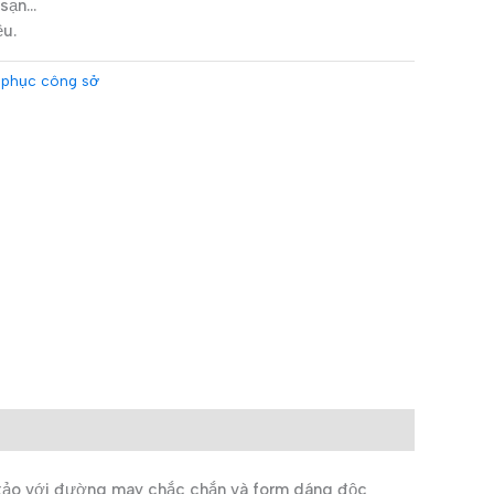
 sạn…
ệu.
phục công sở
xảo với đường may chắc chắn và form dáng độc