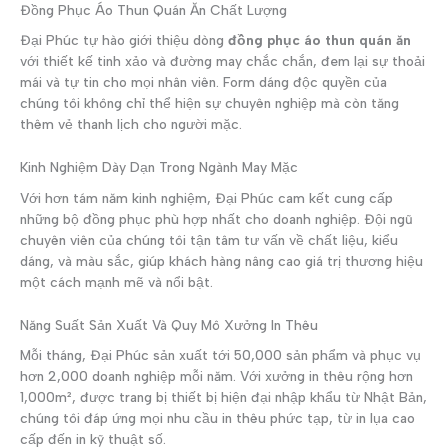
Đồng Phục Áo Thun Quán Ăn Chất Lượng
Đại Phúc tự hào giới thiệu dòng
đồng phục áo thun quán ăn
với thiết kế tinh xảo và đường may chắc chắn, đem lại sự thoải
mái và tự tin cho mọi nhân viên. Form dáng độc quyền của
chúng tôi không chỉ thể hiện sự chuyên nghiệp mà còn tăng
thêm vẻ thanh lịch cho người mặc.
Kinh Nghiệm Dày Dạn Trong Ngành May Mặc
Với hơn tám năm kinh nghiệm, Đại Phúc cam kết cung cấp
những bộ đồng phục phù hợp nhất cho doanh nghiệp. Đội ngũ
chuyên viên của chúng tôi tận tâm tư vấn về chất liệu, kiểu
dáng, và màu sắc, giúp khách hàng nâng cao giá trị thương hiệu
một cách mạnh mẽ và nổi bật.
Năng Suất Sản Xuất Và Quy Mô Xưởng In Thêu
Mỗi tháng, Đại Phúc sản xuất tới 50,000 sản phẩm và phục vụ
hơn 2,000 doanh nghiệp mỗi năm. Với xưởng in thêu rộng hơn
1,000m², được trang bị thiết bị hiện đại nhập khẩu từ Nhật Bản,
chúng tôi đáp ứng mọi nhu cầu in thêu phức tạp, từ in lụa cao
cấp đến in kỹ thuật số.