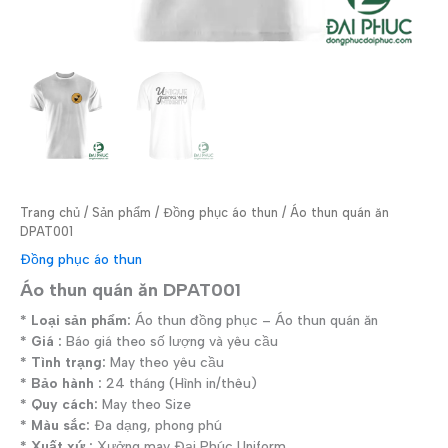
Trang chủ
/
Sản phẩm
/
Đồng phục áo thun
/ Áo thun quán ăn
DPAT001
Đồng phục áo thun
Áo thun quán ăn DPAT001
* Loại sản phẩm:
Áo thun đồng phục – Áo thun quán ăn
* Giá :
Báo giá theo số lượng và yêu cầu
* Tình trạng:
May theo yêu cầu
* Bảo hành :
24 tháng (Hình in/thêu)
* Quy cách:
May theo Size
* Màu sắc:
Đa dạng, phong phú
* Xuất xứ :
Xưởng may Đại Phúc Uniform