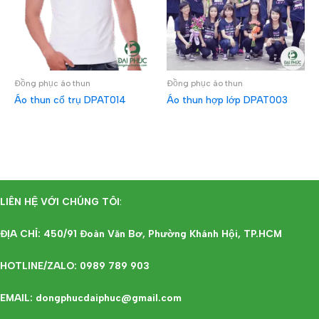
Đồng phục áo thun
Đồng phục áo thun
Áo thun cổ trụ DPAT014
Áo thun hợp lớp DPAT003
ĐỌC TIẾP
ĐỌC TIẾP
LIÊN HỆ VỚI CHÚNG TÔI
:
ĐỊA CHỈ: 450/91 Đoàn Văn Bơ, Phường Khánh Hội, TP.HCM
HOTLINE/ZALO: 0989 789 903
EMAIL: dongphucdaiphuc@gmail.com