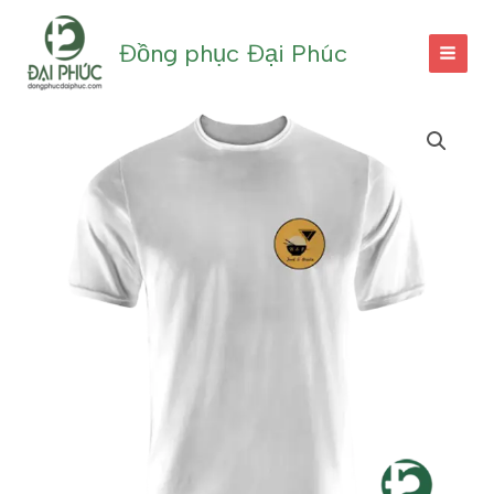
Nhảy
tới
Đồng phục Đại Phúc
nội
dung