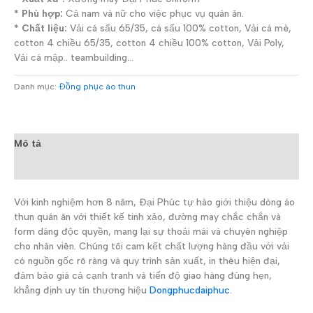
* Phù hợp:
Cả nam và nữ cho việc phục vụ quán ăn.
* Chất liệu:
Vải cá sấu 65/35, cá sấu 100% cotton, Vải cá mè,
cotton 4 chiều 65/35, cotton 4 chiều 100% cotton, Vải Poly,
Vải cá mập.. teambuilding…
Danh mục:
Đồng phục áo thun
Mô tả
Đánh giá (0)
Với kinh nghiệm hơn 8 năm, Đại Phúc tự hào giới thiệu dòng áo
thun quán ăn với thiết kế tinh xảo, đường may chắc chắn và
form dáng độc quyền, mang lại sự thoải mái và chuyên nghiệp
cho nhân viên. Chúng tôi cam kết chất lượng hàng đầu với vải
có nguồn gốc rõ ràng và quy trình sản xuất, in thêu hiện đại,
đảm bảo giá cả cạnh tranh và tiến độ giao hàng đúng hẹn,
khẳng định uy tín thương hiệu
Dongphucdaiphuc
.