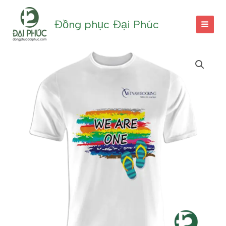
Nhảy
tới
Đồng phục Đại Phúc
nội
dung