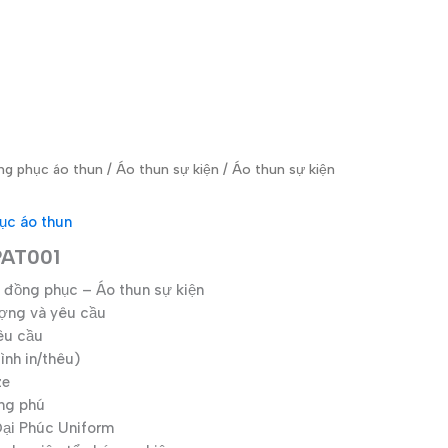
ng phục áo thun
/
Áo thun sự kiện
/ Áo thun sự kiện
ục áo thun
PAT001
 đồng phục – Áo thun sự kiện
ượng và yêu cầu
êu cầu
nh in/thêu)
ze
ng phú
i Phúc Uniform