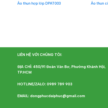
Áo thun hợp lớp DPAT003
Áo thun c
ĐỌC TIẾP
ĐỌC T
LIÊN HỆ VỚI CHÚNG TÔI
:
ĐỊA CHỈ: 450/91 Đoàn Văn Bơ, Phường Khánh Hội,
TP.HCM
HOTLINE/ZALO: 0989 789 903
EMAIL: dongphucdaiphuc@gmail.com