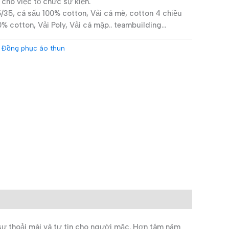
cho việc tổ chức sự kiện.
/35, cá sấu 100% cotton, Vải cá mè, cotton 4 chiều
0% cotton, Vải Poly, Vải cá mập.. teambuilding…
,
Đồng phục áo thun
sự thoải mái và tự tin cho người mặc. Hơn tám năm