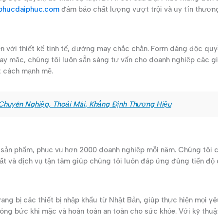
phucdaiphuc.com
đảm bảo chất lượng vượt trội và uy tín thươn
n với thiết kế tinh tế, đường may chắc chắn. Form dáng độc qu
ay mặc, chúng tôi luôn sẵn sàng tư vấn cho doanh nghiệp các gi
ột cách mạnh mẽ.
Chuyên Nghiệp, Thoải Mái, Khẳng Định Thương Hiệu
0 sản phẩm, phục vụ hơn 2000 doanh nghiệp mỗi năm. Chúng tôi
uất và dịch vụ tận tâm giúp chúng tôi luôn đáp ứng đúng tiến độ 
g bị các thiết bị nhập khẩu từ Nhật Bản, giúp thực hiện mọi yê
ng bức khi mặc và hoàn toàn an toàn cho sức khỏe. Với kỹ thuật