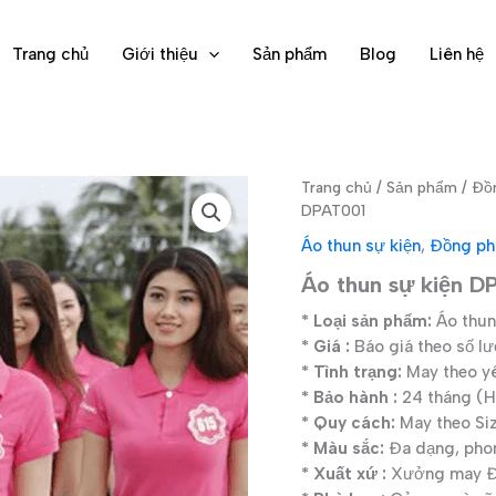
Trang chủ
Giới thiệu
Sản phẩm
Blog
Liên hệ
Trang chủ
/
Sản phẩm
/
Đồ
DPAT001
Áo thun sự kiện
,
Đồng ph
Áo thun sự kiện D
* Loại sản phẩm:
Áo thun
* Giá :
Báo giá theo số l
* Tình trạng:
May theo y
* Bảo hành :
24 tháng (Hì
* Quy cách:
May theo Si
* Màu sắc:
Đa dạng, pho
* Xuất xứ :
Xưởng may Đạ