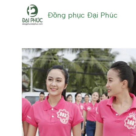
Nhảy
tới
Đồng phục Đại Phúc
nội
dung