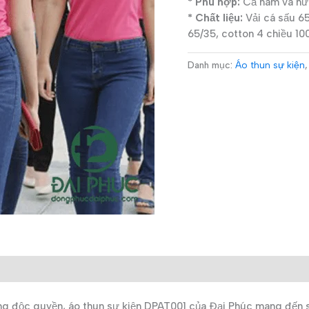
* Phù hợp:
Cả nam và nữ 
* Chất liệu:
Vải cá sấu 65
65/35, cotton 4 chiều 10
Danh mục:
Áo thun sự kiện
áng độc quyền, áo thun sự kiện DPAT001 của Đại Phúc mang đến 