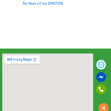
Áo thun cổ trụ DPAT018
ĐỌC TIẾP