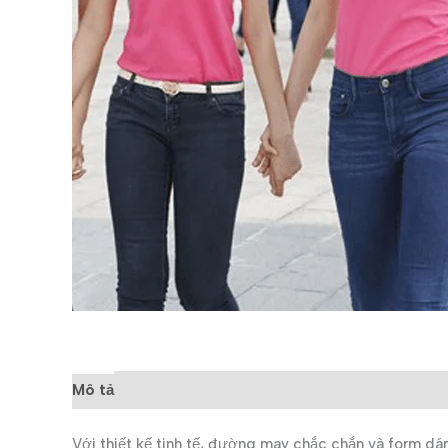
Mô tả
Đánh giá (0)
Với thiết kế tinh tế, đường may chắc chắn và form d