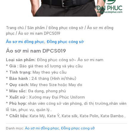
Trang chủ
/
Sản phẩm
/
Đồng phục công sở
/
Áo sơ mi đồng
phục
/ Áo sơ mi nam DPCS019
Áo sơ mi đồng phục
,
Đồng phục công sở
Áo sơ mi nam DPCS019
Loại sản phẩm:
Đồng phục công sở- Áo sơ mi nam
* Giá :
Báo giá theo số lượng và yêu cầu
* Tình trạng:
May theo yêu cầu
* Bảo hành :
24 tháng (Hình in/thêu)
* Quy cách:
May theo Size hoặc May đo
* Màu sắc:
Đa dạng, phong phú
* Xuất xứ :
Xưởng may Đại Phúc Uniform
* Phù hợp:
nhân viên công sở văn phòng, đi thị trường,nhân viên
lễ tân, phục vụ, quản lý…
* Chất liệu:
Kate Mỹ, Kate Ý, Kate silk, Kate Polin, Kate Bambo…
Danh mục:
Áo sơ mi đồng phục
,
Đồng phục công sở