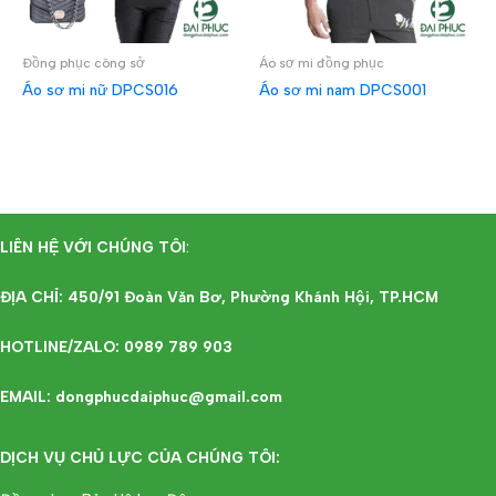
Đồng phục công sở
Áo sơ mi đồng phục
Áo sơ mi nữ DPCS016
Áo sơ mi nam DPCS001
ĐỌC TIẾP
ĐỌC TIẾP
LIÊN HỆ VỚI CHÚNG TÔI
:
ĐỊA CHỈ: 450/91 Đoàn Văn Bơ, Phường Khánh Hội, TP.HCM
HOTLINE/ZALO: 0989 789 903
EMAIL: dongphucdaiphuc@gmail.com
DỊCH VỤ CHỦ LỰC CỦA CHÚNG TÔI: