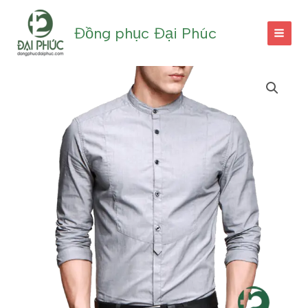
Nhảy
tới
Đồng phục Đại Phúc
nội
dung