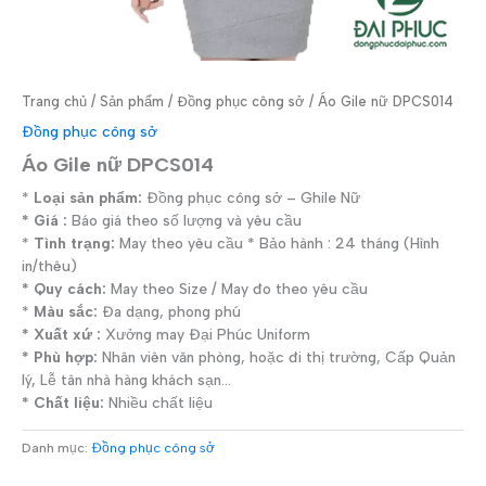
Trang chủ
/
Sản phẩm
/
Đồng phục công sở
/ Áo Gile nữ DPCS014
Đồng phục công sở
Áo Gile nữ DPCS014
*
Loại sản phẩm:
Đồng phục công sở – Ghile Nữ
* Giá :
Báo giá theo số lượng và yêu cầu
*
Tình trạng:
May theo yêu cầu * Bảo hành : 24 tháng (Hình
in/thêu)
* Quy cách:
May theo Size / May đo theo yêu cầu
*
Màu sắc:
Đa dạng, phong phú
* Xuất xứ :
Xưởng may Đại Phúc Uniform
* Phù hợp:
Nhân viên văn phòng, hoặc đi thị trường, Cấp Quản
lý, Lễ tân nhà hàng khách sạn…
* Chất liệu:
Nhiều chất liệu
Danh mục:
Đồng phục công sở