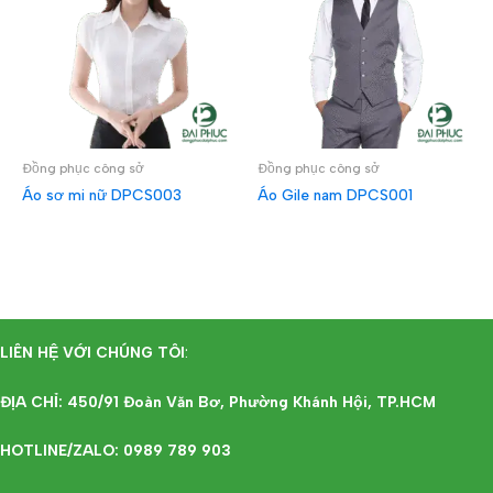
Đồng phục công sở
Đồng phục công sở
Áo sơ mi nữ DPCS003
Áo Gile nam DPCS001
ĐỌC TIẾP
ĐỌC TIẾP
LIÊN HỆ VỚI CHÚNG TÔI
:
ĐỊA CHỈ: 450/91 Đoàn Văn Bơ, Phường Khánh Hội, TP.HCM
HOTLINE/ZALO: 0989 789 903