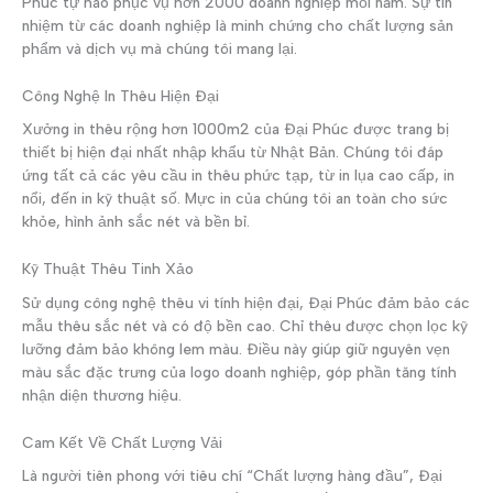
Phúc tự hào phục vụ hơn 2000 doanh nghiệp mỗi năm. Sự tín
nhiệm từ các doanh nghiệp là minh chứng cho chất lượng sản
phẩm và dịch vụ mà chúng tôi mang lại.
Công Nghệ In Thêu Hiện Đại
Xưởng in thêu rộng hơn 1000m2 của Đại Phúc được trang bị
thiết bị hiện đại nhất nhập khẩu từ Nhật Bản. Chúng tôi đáp
ứng tất cả các yêu cầu in thêu phức tạp, từ in lụa cao cấp, in
nổi, đến in kỹ thuật số. Mực in của chúng tôi an toàn cho sức
khỏe, hình ảnh sắc nét và bền bỉ.
Kỹ Thuật Thêu Tinh Xảo
Sử dụng công nghệ thêu vi tính hiện đại, Đại Phúc đảm bảo các
mẫu thêu sắc nét và có độ bền cao. Chỉ thêu được chọn lọc kỹ
lưỡng đảm bảo không lem màu. Điều này giúp giữ nguyên vẹn
màu sắc đặc trưng của logo doanh nghiệp, góp phần tăng tính
nhận diện thương hiệu.
Cam Kết Về Chất Lượng Vải
Là người tiên phong với tiêu chí “Chất lượng hàng đầu”, Đại