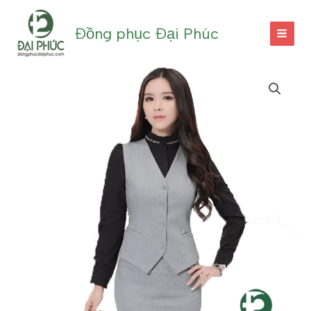
Nhảy
tới
Đồng phục Đại Phúc
nội
dung