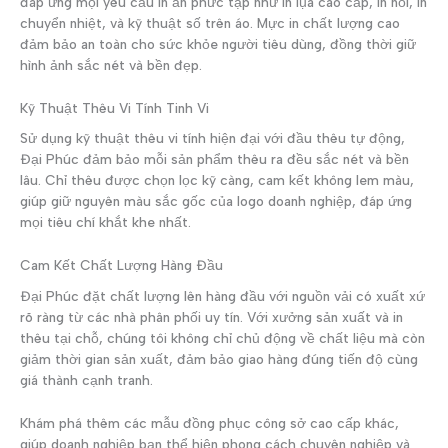
đáp ứng mọi yêu cầu in ấn phức tạp như in lụa cao cấp, in nổi, in
chuyển nhiệt, và kỹ thuật số trên áo. Mực in chất lượng cao
đảm bảo an toàn cho sức khỏe người tiêu dùng, đồng thời giữ
hình ảnh sắc nét và bền đẹp.
Kỹ Thuật Thêu Vi Tính Tinh Vi
Sử dụng kỹ thuật thêu vi tính hiện đại với đầu thêu tự động,
Đại Phúc đảm bảo mỗi sản phẩm thêu ra đều sắc nét và bền
lâu. Chỉ thêu được chọn lọc kỹ càng, cam kết không lem màu,
giúp giữ nguyên màu sắc gốc của logo doanh nghiệp, đáp ứng
mọi tiêu chí khắt khe nhất.
Cam Kết Chất Lượng Hàng Đầu
Đại Phúc đặt chất lượng lên hàng đầu với nguồn vải có xuất xứ
rõ ràng từ các nhà phân phối uy tín. Với xưởng sản xuất và in
thêu tại chỗ, chúng tôi không chỉ chủ động về chất liệu mà còn
giảm thời gian sản xuất, đảm bảo giao hàng đúng tiến độ cùng
giá thành cạnh tranh.
Khám phá thêm các mẫu đồng phục công sở cao cấp khác,
giúp doanh nghiệp bạn thể hiện phong cách chuyên nghiệp và