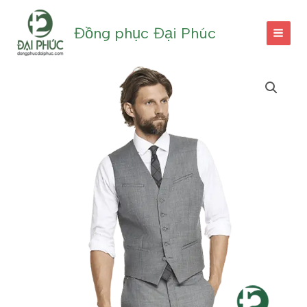
Nhảy
tới
Đồng phục Đại Phúc
nội
dung