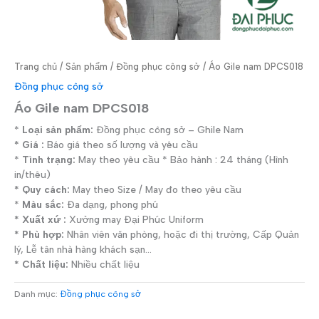
Trang chủ
/
Sản phẩm
/
Đồng phục công sở
/ Áo Gile nam DPCS018
Đồng phục công sở
Áo Gile nam DPCS018
*
Loại sản phẩm:
Đồng phục công sở – Ghile Nam
* Giá :
Báo giá theo số lượng và yêu cầu
*
Tình trạng:
May theo yêu cầu * Bảo hành : 24 tháng (Hình
in/thêu)
* Quy cách:
May theo Size / May đo theo yêu cầu
*
Màu sắc:
Đa dạng, phong phú
* Xuất xứ :
Xưởng may Đại Phúc Uniform
* Phù hợp:
Nhân viên văn phòng, hoặc đi thị trường, Cấp Quản
lý, Lễ tân nhà hàng khách sạn…
* Chất liệu:
Nhiều chất liệu
Danh mục:
Đồng phục công sở