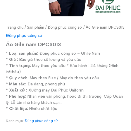
Trang chủ
/
Sản phẩm
/
Đồng phục công sở
/ Áo Gile nam DPCS013
Đồng phục công sở
Áo Gile nam DPCS013
*
Loại sản phẩm:
Đồng phục công sở – Ghile Nam
* Giá :
Báo giá theo số lượng và yêu cầu
*
Tình trạng:
May theo yêu cầu * Bảo hành : 24 tháng (Hình
in/thêu)
* Quy cách:
May theo Size / May đo theo yêu cầu
*
Màu sắc:
Đa dạng, phong phú
* Xuất xứ :
Xưởng may Đại Phúc Uniform
* Phù hợp:
Nhân viên văn phòng, hoặc đi thị trường, Cấp Quản
lý, Lễ tân nhà hàng khách sạn…
* Chất liệu:
Nhiều chất liệu
Danh mục:
Đồng phục công sở