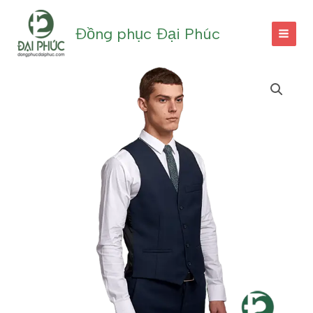
Nhảy
tới
Đồng phục Đại Phúc
nội
dung