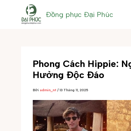
Nhảy
tới
Đồng phục Đại Phúc
nội
dung
Phong Cách Hippie: N
Hưởng Độc Đáo
Bởi
admin_nt
/
13 Tháng 11, 2025