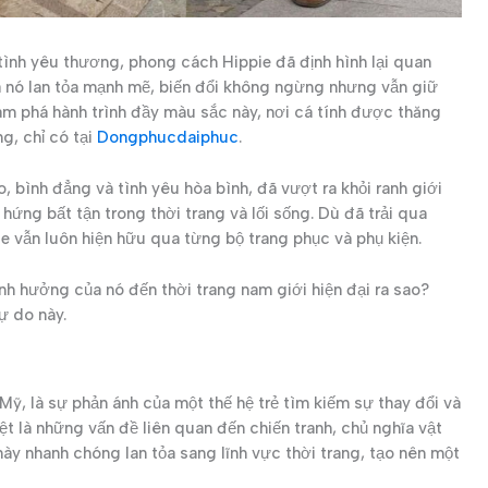
tình yêu thương, phong cách Hippie đã định hình lại quan
a nó lan tỏa mạnh mẽ, biến đổi không ngừng nhưng vẫn giữ
ám phá hành trình đầy màu sắc này, nơi cá tính được thăng
g, chỉ có tại
Dongphucdaiphuc
.
 bình đẳng và tình yêu hòa bình, đã vượt ra khỏi ranh giới
hứng bất tận trong thời trang và lối sống. Dù đã trải qua
ie vẫn luôn hiện hữu qua từng bộ trang phục và phụ kiện.
nh hưởng của nó đến thời trang nam giới hiện đại ra sao?
ự do này.
Mỹ, là sự phản ánh của một thế hệ trẻ tìm kiếm sự thay đổi và
iệt là những vấn đề liên quan đến chiến tranh, chủ nghĩa vật
 này nhanh chóng lan tỏa sang lĩnh vực thời trang, tạo nên một