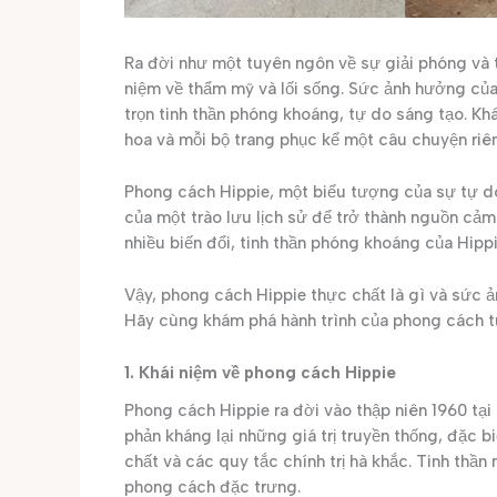
Ra đời như một tuyên ngôn về sự giải phóng và 
niệm về thẩm mỹ và lối sống. Sức ảnh hưởng củ
trọn tinh thần phóng khoáng, tự do sáng tạo. Kh
hoa và mỗi bộ trang phục kể một câu chuyện riên
Phong cách Hippie, một biểu tượng của sự tự do,
của một trào lưu lịch sử để trở thành nguồn cảm 
nhiều biến đổi, tinh thần phóng khoáng của Hipp
Vậy, phong cách Hippie thực chất là gì và sức ả
Hãy cùng khám phá hành trình của phong cách t
1. Khái niệm về phong cách Hippie
Phong cách Hippie ra đời vào thập niên 1960 tại 
phản kháng lại những giá trị truyền thống, đặc b
chất và các quy tắc chính trị hà khắc. Tinh thần
phong cách đặc trưng.