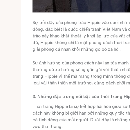
Sự trỗi dậy của phong trào Hippie vào cuối những
động, đặc biệt là cuộc chiến tranh Việt Nam và
trào này khao khát thoát ly khỏi áp lực của vật ch
đó, Hippie không chỉ là một phong cách thời tr
giải phóng cá nhân khỏi những gò bó xã hội.
Sự ảnh hưởng của phong cách này lan tỏa mạnh 
thường có xu hướng sống gần gũi với thiên nhiê
trang Hippie vì thế mà mang trong mình thông đi
loại vải thân thiện môi trường, cùng cách phối m
3. Những đặc trưng nổi bật của thời trang Hi
Thời trang Hippie là sự kết hợp hài hòa giữa sự t
cách này không bị giới hạn bởi những quy tắc t
cá tính riêng của mỗi người. Dưới đây là những 
vực thời trang.