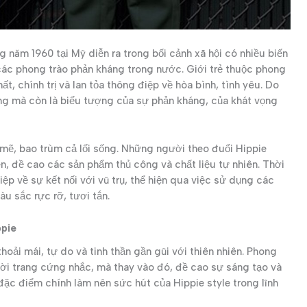
 năm 1960 tại Mỹ diễn ra trong bối cảnh xã hội có nhiều biến
 các phong trào phản kháng trong nước. Giới trẻ thuộc phong
ất, chính trị và lan tỏa thông điệp về hòa bình, tình yêu. Do
ang mà còn là biểu tượng của sự phản kháng, của khát vọng
mẽ, bao trùm cả lối sống. Những người theo đuổi Hippie
n, đề cao các sản phẩm thủ công và chất liệu tự nhiên. Thời
ệp về sự kết nối với vũ trụ, thể hiện qua việc sử dụng các
àu sắc rực rỡ, tươi tắn.
ppie
hoải mái, tự do và tinh thần gần gũi với thiên nhiên. Phong
hời trang cứng nhắc, mà thay vào đó, đề cao sự sáng tạo và
đặc điểm chính làm nên sức hút của Hippie style trong lĩnh