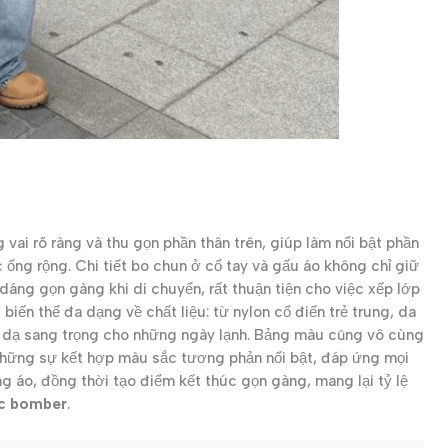
ai rõ ràng và thu gọn phần thân trên, giúp làm nổi bật phần
ống rộng. Chi tiết bo chun ở cổ tay và gấu áo không chỉ giữ
áng gọn gàng khi di chuyển, rất thuận tiện cho việc xếp lớp
iến thể đa dạng về chất liệu: từ nylon cổ điển trẻ trung, da
ải dạ sang trọng cho những ngày lạnh. Bảng màu cũng vô cùng
những sự kết hợp màu sắc tương phản nổi bật, đáp ứng mọi
g áo, đồng thời tạo điểm kết thúc gọn gàng, mang lại tỷ lệ
ác bomber
.