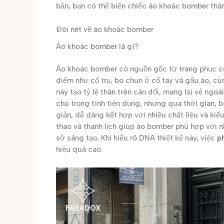
bản, bạn có thể biến chiếc áo khoác bomber thà
Đôi nét về áo khoác bomber
Áo khoác bomber là gì?
Áo khoác bomber có nguồn gốc từ trang phục c
điểm như cổ trụ, bo chun ở cổ tay và gấu áo, c
này tạo tỷ lệ thân trên cân đối, mang lại vẻ ng
chú trọng tính tiện dụng, nhưng qua thời gian, 
giản, dễ dàng kết hợp với nhiều chất liệu và k
thao và thanh lịch giúp áo bomber phù hợp với 
sở sáng tạo. Khi hiểu rõ DNA thiết kế này, việc
p
hiệu quả cao.