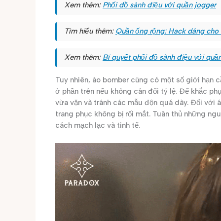
Xem thêm:
Phối đồ sành điệu với quần jogger
Tìm hiểu thêm:
Quần ống rộng: Hack dáng cho 
Xem thêm:
Bí quyết phối đồ sành điệu với quầ
Tuy nhiên, áo bomber cũng có một số giới hạn c
ở phần trên nếu không cân đối tỷ lệ. Để khắc ph
vừa vặn và tránh các mẫu độn quá dày. Đối với áo
trang phục không bị rối mắt. Tuân thủ những ng
cách mạch lạc và tinh tế.