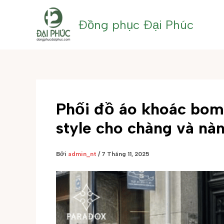
Nhảy
tới
Đồng phục Đại Phúc
nội
dung
Phối đồ áo khoác bomb
style cho chàng và nà
Bởi
admin_nt
/
7 Tháng 11, 2025