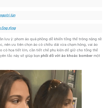
người lùn
n ống rộng
ần lưu ý: phom áo quá phồng dễ khiến tổng thể trông nặng nề
ục, nên ưu tiên chọn áo có chiều dài vừa chạm hông, vai áo
 có họa tiết lớn, cần tiết chế phụ kiện để giữ cho tổng thể
uyên tắc này sẽ giúp bạn
phối đồ với áo khoác bomber
một