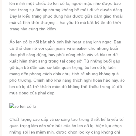
lên mình một chiếc áo len cổ lọ, người mặc như được bao
bọc trong sự ấm áp nhưng không hề mất đi vẻ duyên dáng.
Đây là kiểu trang phục dung hòa được giữa cảm giác thoải
mái và tính thời thượng – hai yếu tố mà bất kỳ tín đồ thời
trang nào cũng tìm kiếm.
Áo len cổ lọ nổi bật nhờ tính linh hoạt đáng kinh ngạc. Bạn
có thể diện nó với quần jeans và sneaker cho những buổi
dạo phố năng động, hay phối cùng chân váy và blazer để
xuất hiện thật sang trọng tại công sở. Từ những buổi gặp
gỡ bạn bè đến các sự kiện quan trọng, áo len cổ lọ luôn
mang đến phong cách chỉn chu, tinh tế nhưng không quá
phô trương. Chính nhờ khả năng thích nghi hoàn hảo này, áo
len cổ lọ đã trở thành món đồ không thể thiếu trong tủ đồ
mùa đông của phái đẹp.
Chất lượng cao cấp và sự sáng tạo trong thiết kế là yếu tố
quan trọng làm nên sức hút của áo len cổ lọ. Việc lựa chọn
những sợi len mềm mịn, được chọn lọc kỹ càng không chỉ