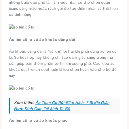
những buổi dạo phố lẫn làm việc. Bạn có thể chọn quần
jeans sáng màu hoặc rách gối để tạo điểm nhấn và thể hiện
cá tính riêng.
Áo len cổ lọ và áo khoác dáng dài
Áo khoác dáng dài là “vũ khí” lợi hại khi phối cùng áo len cổ
lọ. Sự kết hợp này không chỉ tạo cảm giác sang trọng mà
còn giúp bạn thêm phần tự tin khi xuống phố. Các kiểu áo
khoác dạ, trench coat luôn là lựa chọn hoàn hảo cho bộ đôi
này.
Xem thêm:
Áo Thun Co Rút Biến Hình: 7 Bí Kíp Giãn
Form Đỉnh Cao, Tái Sinh Tủ Đồ
Áo len cổ lọ và áo khoác phao