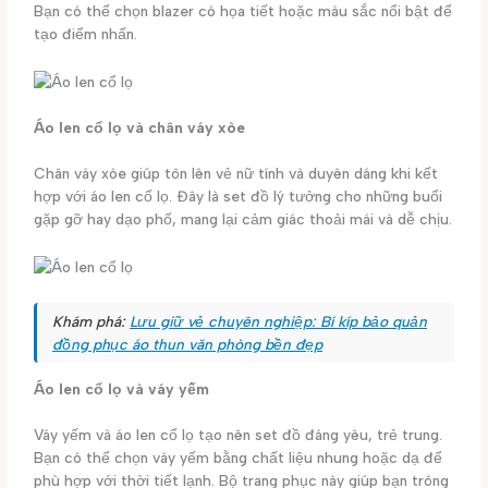
Bạn có thể chọn blazer có họa tiết hoặc màu sắc nổi bật để
tạo điểm nhấn.
Áo len cổ lọ và chân váy xòe
Chân váy xòe giúp tôn lên vẻ nữ tính và duyên dáng khi kết
hợp với áo len cổ lọ. Đây là set đồ lý tưởng cho những buổi
gặp gỡ hay dạo phố, mang lại cảm giác thoải mái và dễ chịu.
Khám phá:
Lưu giữ vẻ chuyên nghiệp: Bí kíp bảo quản
đồng phục áo thun văn phòng bền đẹp
Áo len cổ lọ và váy yếm
Váy yếm và áo len cổ lọ tạo nên set đồ đáng yêu, trẻ trung.
Bạn có thể chọn váy yếm bằng chất liệu nhung hoặc dạ để
phù hợp với thời tiết lạnh. Bộ trang phục này giúp bạn trông