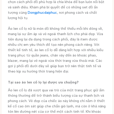
chọn cách phối đồ phù hợp là chìa khóa để bạn luôn nổi bật
và sành điệu. Khám phá bí quyết để có những set đồ ấn
tượng cùng
Dongphucdaiphuc
, nơi phong cách và chất
lượng hội tụ.
Áo len cổ lọ nữ là món đồ không thể thiếu mỗi khi đông về,
mang lại sự ấm áp và vẻ ngoài thanh lịch cho phái đẹp. Vừa
tiện dụng lại đa dạng trong cách phối, đây là item được
nhiều chị em yêu thích để tạo nên phong cách riêng. Với
thiết kế tinh tế, áo len cổ lọ dễ dàng kết hợp với nhiều kiểu
trang phục từ quần jeans, chân váy đến áo khoác phao,
blazer, mang lại vẻ ngoài vừa thời trang vừa thoải mái. Các
gợi ý phối đồ dưới đây sẽ giúp bạn trở nên thật tinh tế và
theo kịp xu hướng thời trang hiện đại.
Tại sao áo len cổ lọ lại được ưa chuộng?
Áo len cổ lọ đã vượt qua vai trò của một trang phục giữ ấm
thông thường để trở thành biểu tượng của sự thanh lịch và
phong cách. Vẻ đẹp của chiếc áo này không chỉ nằm ở thiết
kế cổ cao ôm sát giúp che chắn gió lạnh, mà còn ở khả năng
tôn lên đường nét của cơ thể một cách tinh tế. Khi khoác