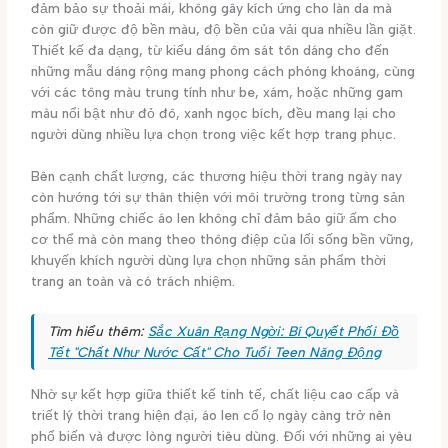
đảm bảo sự thoải mái, không gây kích ứng cho làn da mà
còn giữ được độ bền màu, độ bền của vải qua nhiều lần giặt.
Thiết kế đa dạng, từ kiểu dáng ôm sát tôn dáng cho đến
những mẫu dáng rộng mang phong cách phóng khoáng, cùng
với các tông màu trung tính như be, xám, hoặc những gam
màu nổi bật như đỏ đô, xanh ngọc bích, đều mang lại cho
người dùng nhiều lựa chọn trong việc kết hợp trang phục.
Bên cạnh chất lượng, các thương hiệu thời trang ngày nay
còn hướng tới sự thân thiện với môi trường trong từng sản
phẩm. Những chiếc áo len không chỉ đảm bảo giữ ấm cho
cơ thể mà còn mang theo thông điệp của lối sống bền vững,
khuyến khích người dùng lựa chọn những sản phẩm thời
trang an toàn và có trách nhiệm.
Tìm hiểu thêm:
Sắc Xuân Rạng Ngời: Bí Quyết Phối Đồ
Tết "Chất Như Nước Cất" Cho Tuổi Teen Năng Động
Nhờ sự kết hợp giữa thiết kế tinh tế, chất liệu cao cấp và
triết lý thời trang hiện đại, áo len cổ lọ ngày càng trở nên
phổ biến và được lòng người tiêu dùng. Đối với những ai yêu