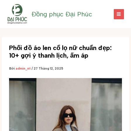
Nhảy
tới
Đồng phục Đại Phúc
nội
dung
Phối đồ áo len cổ lọ nữ chuẩn đẹp:
10+ gợi ý thanh lịch, ấm áp
Bởi
admin_nt
/
27 Tháng 12, 2025