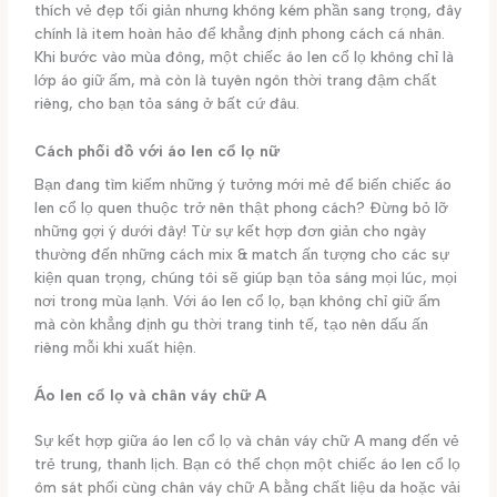
thích vẻ đẹp tối giản nhưng không kém phần sang trọng, đây
chính là item hoàn hảo để khẳng định phong cách cá nhân.
Khi bước vào mùa đông, một chiếc áo len cổ lọ không chỉ là
lớp áo giữ ấm, mà còn là tuyên ngôn thời trang đậm chất
riêng, cho bạn tỏa sáng ở bất cứ đâu.
Cách phối đồ với áo len cổ lọ nữ
Bạn đang tìm kiếm những ý tưởng mới mẻ để biến chiếc áo
len cổ lọ quen thuộc trở nên thật phong cách? Đừng bỏ lỡ
những gợi ý dưới đây! Từ sự kết hợp đơn giản cho ngày
thường đến những cách mix & match ấn tượng cho các sự
kiện quan trọng, chúng tôi sẽ giúp bạn tỏa sáng mọi lúc, mọi
nơi trong mùa lạnh. Với áo len cổ lọ, bạn không chỉ giữ ấm
mà còn khẳng định gu thời trang tinh tế, tạo nên dấu ấn
riêng mỗi khi xuất hiện.
Áo len cổ lọ và chân váy chữ A
Sự kết hợp giữa áo len cổ lọ và chân váy chữ A mang đến vẻ
trẻ trung, thanh lịch. Bạn có thể chọn một chiếc áo len cổ lọ
ôm sát phối cùng chân váy chữ A bằng chất liệu da hoặc vải