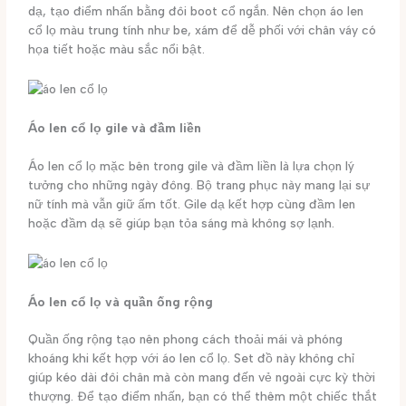
dạ, tạo điểm nhấn bằng đôi boot cổ ngắn. Nên chọn áo len
cổ lọ màu trung tính như be, xám để dễ phối với chân váy có
họa tiết hoặc màu sắc nổi bật.
Áo len cổ lọ gile và đầm liền
Áo len cổ lọ mặc bên trong gile và đầm liền là lựa chọn lý
tưởng cho những ngày đông. Bộ trang phục này mang lại sự
nữ tính mà vẫn giữ ấm tốt. Gile dạ kết hợp cùng đầm len
hoặc đầm dạ sẽ giúp bạn tỏa sáng mà không sợ lạnh.
Áo len cổ lọ và quần ống rộng
Quần ống rộng tạo nên phong cách thoải mái và phóng
khoáng khi kết hợp với áo len cổ lọ. Set đồ này không chỉ
giúp kéo dài đôi chân mà còn mang đến vẻ ngoài cực kỳ thời
thượng. Để tạo điểm nhấn, bạn có thể thêm một chiếc thắt