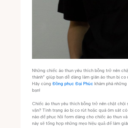
Những chiếc áo thun yêu thích bỗng trở nên chật 
thánh” giúp bạn dễ dàng làm giãn áo thun bị co
Hãy cùng
Đồng phục Đại Phúc
khám phá những b
bạn!
Chiếc áo thun yêu thích bỗng trở nên chật chội 
vặn? Tình trạng áo bị co rút hoặc quá ôm sát có 
nào để phục hồi form dáng cho chiếc áo thun và
này sẽ tổng hợp những mẹo hiệu quả để làm giãn