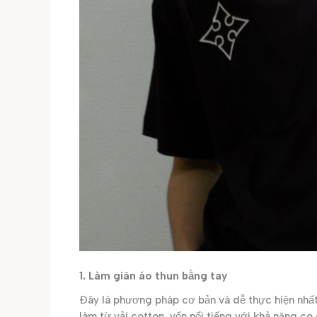
1. Làm giãn áo thun bằng tay
Đây là phương pháp cơ bản và dễ thực hiện nhất,
làm từ vải cotton, vốn nổi tiếng với khả năng co 