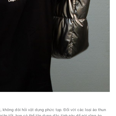
 không đòi hỏi vật dụng phức tạp. Đối với các loại áo thun
giãn tốt, bạn có thể tận dụng đặc tính này để nới rộng áo.