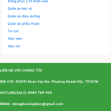
Đồng phục y tế bệnh viện
Quần áo bác sỹ
Quần áo điều dưỡng
Quần áo phẫu thuật
Tin tức
Vest nam
Vest nữ
LIÊN HỆ VỚI CHÚNG TÔI
:
ĐỊA CHỈ: 450/91 Đoàn Văn Bơ, Phường Khánh Hội, TP.HCM
HOTLINE/ZALO: 0989 789 903
EMAIL: dongphucdaiphuc@gmail.com