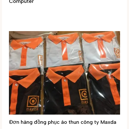
Computer
Đơn hàng vừa hoàn thành
,
Áo sơ mi nam
,
Đồng phục công sở
/ By
Đại Phúc
Đơn hàng đồng phục áo thun công ty Maxda