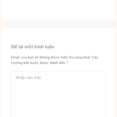
Đơn hàng vừa hoàn thành
,
Áo thun văn phòng
,
Đồng phục áo
thun
/ By
Đại Phúc
Để lại một bình luận
Email của bạn sẽ không được hiển thị công khai.
Các
trường bắt buộc được đánh dấu
*
Nhập
vào
đây...