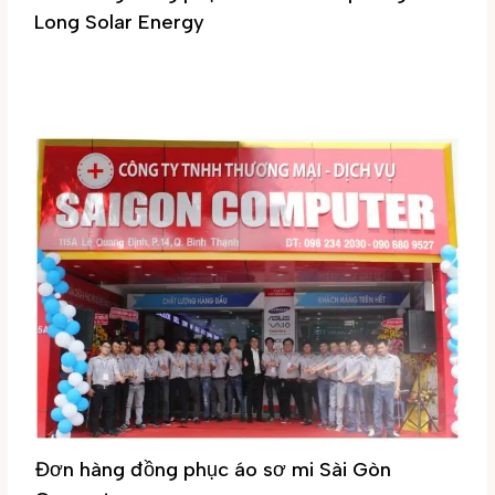
Long Solar Energy
Đơn hàng vừa hoàn thành
,
Áo thun văn phòng
,
Đồng phục áo
thun
/ By
Đại Phúc
Đơn hàng đồng phục áo sơ mi Sài Gòn