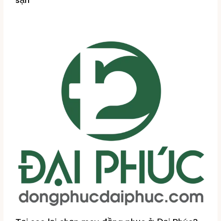
sạn
Tin tức
/ By
Đại Phúc