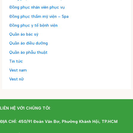
Đồng phục nhân viên phục vụ
Đồng phục thẩm mỹ viện – Spa
Đồng phục y tế bệnh viện
Quần áo bác sỹ
Quần áo điều dưỡng
Quần áo phẫu thuật
Tin tức
Vest nam
Vest nữ
LIÊN HỆ VỚI CHÚNG TÔI
:
ĐỊA CHỈ: 450/91 Đoàn Văn Bơ, Phường Khánh Hội, TP.HCM