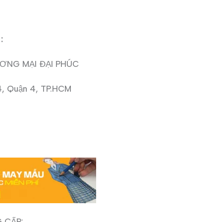
:
ƠNG MẠI ĐẠI PHÚC
 4, Quận 4, TP.HCM
 CẤP: