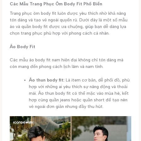
Các Mẫu Trang Phục Ôm Body Fit Phổ Biến
Trang phục ôm body fit luôn được yêu thích nhờ khả năng
tôn dáng và tạo vẻ ngoài quyến rũ. Dưới đây là một số mẫu
áo và quần body fit được ưa chuộng, giúp bạn dễ dàng lựa
chọn trang phục phù hợp với phong cách cá nhân.
Áo Body Fit
Các mẫu áo body fit nam hiện đại không chỉ tôn dáng mà
còn mang đến phong cách lịch lãm và nam tính.
Áo thun body fit:
Là item cơ bản, dễ phối đồ, phù
hợp với những ai yêu thích sự năng động và thoải
mái. Áo thun body fit có thể mặc vào mùa hè, kết
hợp cùng quần jeans hoặc quần short để tạo nên
vẻ ngoài đơn giản nhưng đầy thu hút.