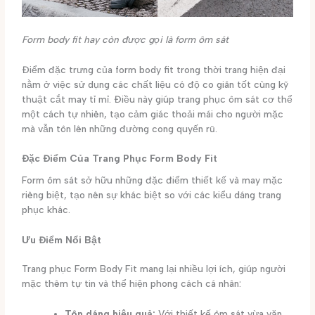
Form body fit hay còn được gọi là form ôm sát
Điểm đặc trưng của form body fit trong thời trang hiện đại
nằm ở việc sử dụng các chất liệu có độ co giãn tốt cùng kỹ
thuật cắt may tỉ mỉ. Điều này giúp trang phục ôm sát cơ thể
một cách tự nhiên, tạo cảm giác thoải mái cho người mặc
mà vẫn tôn lên những đường cong quyến rũ.
Đặc Điểm Của Trang Phục Form Body Fit
Form ôm sát sở hữu những đặc điểm thiết kế và may mặc
riêng biệt, tạo nên sự khác biệt so với các kiểu dáng trang
phục khác.
Ưu Điểm Nổi Bật
Trang phục Form Body Fit mang lại nhiều lợi ích, giúp người
mặc thêm tự tin và thể hiện phong cách cá nhân:
Tôn dáng hiệu quả:
Với thiết kế ôm sát vừa vặn,