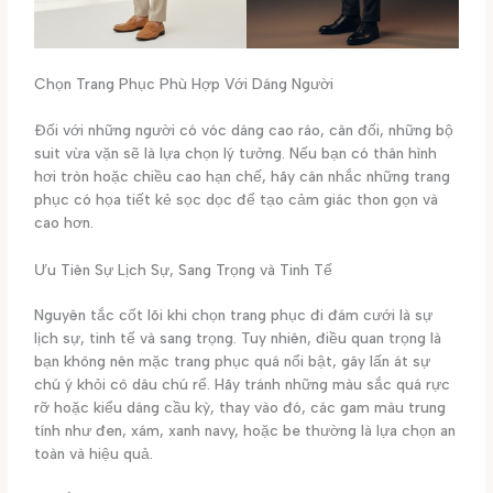
Chọn Trang Phục Phù Hợp Với Dáng Người
Đối với những người có vóc dáng cao ráo, cân đối, những bộ
suit vừa vặn sẽ là lựa chọn lý tưởng. Nếu bạn có thân hình
hơi tròn hoặc chiều cao hạn chế, hãy cân nhắc những trang
phục có họa tiết kẻ sọc dọc để tạo cảm giác thon gọn và
cao hơn.
Ưu Tiên Sự Lịch Sự, Sang Trọng và Tinh Tế
Nguyên tắc cốt lõi khi chọn trang phục đi đám cưới là sự
lịch sự, tinh tế và sang trọng. Tuy nhiên, điều quan trọng là
bạn không nên mặc trang phục quá nổi bật, gây lấn át sự
chú ý khỏi cô dâu chú rể. Hãy tránh những màu sắc quá rực
rỡ hoặc kiểu dáng cầu kỳ, thay vào đó, các gam màu trung
tính như đen, xám, xanh navy, hoặc be thường là lựa chọn an
toàn và hiệu quả.