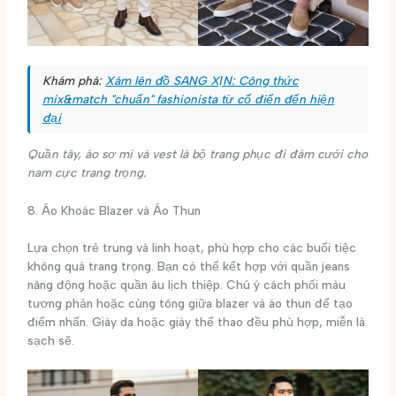
Khám phá:
Xám lên đồ SANG XỊN: Công thức
mix&match "chuẩn" fashionista từ cổ điển đến hiện
đại
Quần tây, áo sơ mi và vest là bộ trang phục đi đám cưới cho
nam cực trang trọng.
8. Áo Khoác Blazer và Áo Thun
Lựa chọn trẻ trung và linh hoạt, phù hợp cho các buổi tiệc
không quá trang trọng. Bạn có thể kết hợp với quần jeans
năng động hoặc quần âu lịch thiệp. Chú ý cách phối màu
tương phản hoặc cùng tông giữa blazer và áo thun để tạo
điểm nhấn. Giày da hoặc giày thể thao đều phù hợp, miễn là
sạch sẽ.