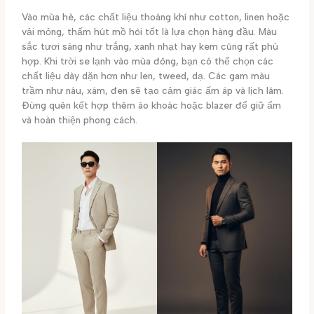
Vào mùa hè, các chất liệu thoáng khí như cotton, linen hoặc
vải mỏng, thấm hút mồ hôi tốt là lựa chọn hàng đầu. Màu
sắc tươi sáng như trắng, xanh nhạt hay kem cũng rất phù
hợp. Khi trời se lạnh vào mùa đông, bạn có thể chọn các
chất liệu dày dặn hơn như len, tweed, dạ. Các gam màu
trầm như nâu, xám, đen sẽ tạo cảm giác ấm áp và lịch lãm.
Đừng quên kết hợp thêm áo khoác hoặc blazer để giữ ấm
và hoàn thiện phong cách.