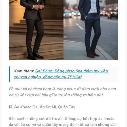
Xem thêm:
Đại Phúc: Đồng phục Spa thẩm mỹ viện
chuyên nghiệp, đẳng cấp tại TP.HCM
Bộ suit và chelsea boot là trang phục đi đám cưới cho nam
có sự kết hợp hài hòa giữa truyền thống và hiện đại.
13. Áo Khoác Da, Áo Sơ Mi, Quần Tây
Bên cạnh những set đồ truyền thống, sự kết hợp áo khoác
da với áo sơ mi và quần tây mang đến nét cá tính nhưng vẫn