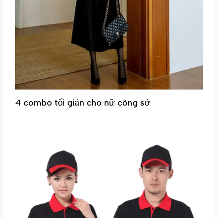
4 combo tối giản cho nữ công sở
Tin tức
/ By
Đại Phúc