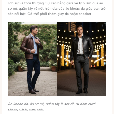
lịch sự và thời thượng. Sự cân bằng giữa vẻ lịch lãm của áo
sơ mi, quần tây và nét hiện đại của áo khoác da giúp bạn trở
nên nổi bật. Có thể phối thêm giày da hoặc sneaker.
Áo khoác da, áo sơ mi, quần tây là set đồ đi đám cưới
phong cách, nam tính.