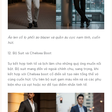
Áo len cổ lọ phối áo blazer và quần âu cực nam tính, cuốn
hút.
12. Bộ Suit và Chelsea Boot
Sự kết hợp tinh tế và lịch lãm cho những quý ông muốn nổi
bật. Bộ suit mang đến vẻ ngoài chỉnh chu, sang trọng, khi
kết hợp với Chelsea boot cổ điển sẽ tạo nên tổng thể vô
cùng cuốn hút. Ưu tiên bộ suit gam màu nền nã và các phụ
kiện như cà vạt hoặc nơ để tạo điểm nhấn tinh tế.