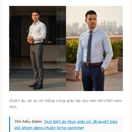
Quần âu, áo sơ mi trắng cùng giày tây tạo nên khí chất nam
tính.
Tìm hiểu thêm:
Tạm biệt áo thun giãn cổ: Bí quyết treo
giữ phom dáng chuẩn từng centimet