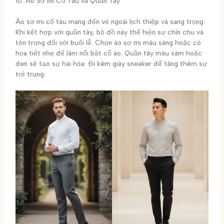
10. Áo Sơ Mi Cổ Tàu và Quần Tây
Áo sơ mi cổ tàu mang đến vẻ ngoài lịch thiệp và sang trọng.
Khi kết hợp với quần tây, bộ đồ này thể hiện sự chỉn chu và
tôn trọng đối với buổi lễ. Chọn áo sơ mi màu sáng hoặc có
họa tiết nhẹ để làm nổi bật cổ áo. Quần tây màu xám hoặc
đen sẽ tạo sự hài hòa. Đi kèm giày sneaker để tăng thêm sự
trẻ trung.