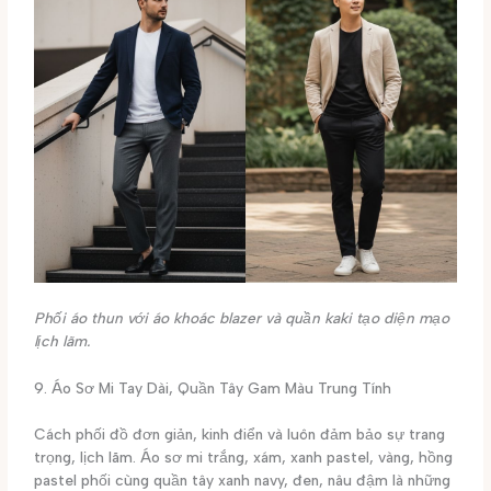
Phối áo thun với áo khoác blazer và quần kaki tạo diện mạo
lịch lãm.
9. Áo Sơ Mi Tay Dài, Quần Tây Gam Màu Trung Tính
Cách phối đồ đơn giản, kinh điển và luôn đảm bảo sự trang
trọng, lịch lãm. Áo sơ mi trắng, xám, xanh pastel, vàng, hồng
pastel phối cùng quần tây xanh navy, đen, nâu đậm là những