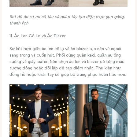
Set đồ áo sơ mi cổ tàu và quần tây tạo diện mạo gọn gàng,
thanh lịch.
11. Áo Len Cổ Lọ và Áo Blazer
Sự kết hợp giữa áo len cổ lọ và áo blazer tạo nên vẻ ngoài
sang trọng và cuốn hút. Phối cùng quần kaki, quần âu ống
suông và giày loafer. Nên chọn áo len và blazer có tông màu
tương đồng hoặc đối lập để tạo điểm nhấn. Phụ kiện như
đồng hồ hoặc khăn tay sẽ giúp bộ trang phục hoàn hảo hơn.