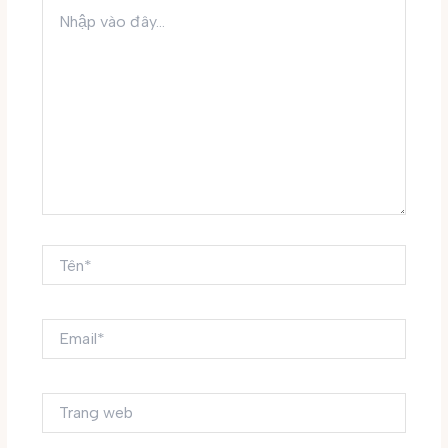
Nhập
vào
đây...
Tên*
Email*
Trang
web