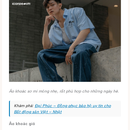
Áo khoác sơ mi mỏng nhẹ, rất phù hợp cho những ngày hè.
Khám phá:
Đại Phúc – Đồng phục bảo hộ uy tín cho
Bất động sản Việt – Nhật
Áo khoác gió