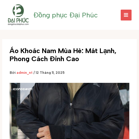
Nhảy
tới
Đồng phục Đại Phúc
nội
dung
Áo Khoác Nam Mùa Hè: Mát Lạnh,
Phong Cách Đỉnh Cao
Bởi
admin_nt
/
12 Tháng 11, 2025