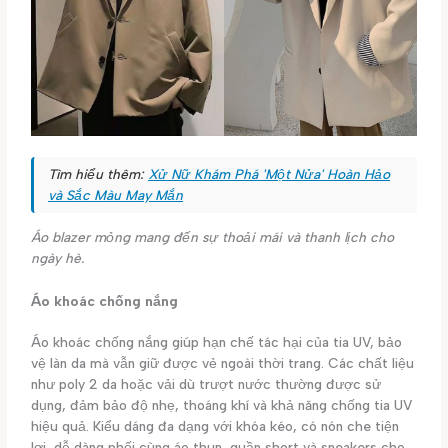
Tìm hiểu thêm:
Xử Nữ Khám Phá 'Một Nửa' Hoàn Hảo
và Sắc Màu May Mắn
Áo blazer mỏng mang đến sự thoải mái và thanh lịch cho
ngày hè.
Áo khoác chống nắng
Áo khoác chống nắng giúp hạn chế tác hại của tia UV, bảo
vệ làn da mà vẫn giữ được vẻ ngoài thời trang. Các chất liệu
như poly 2 da hoặc vải dù trượt nước thường được sử
dụng, đảm bảo độ nhẹ, thoáng khí và khả năng chống tia UV
hiệu quả. Kiểu dáng đa dạng với khóa kéo, có nón che tiện
lợi, dễ dàng phối cùng áo thun, quần short và sneakers cho