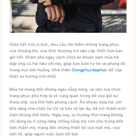
Giữa tiết trời oi bức, nhu cầu tìm kiếm những trang phục
vừa thoáng khí, vừa thời thượng trở nên cấp thiết hơn bao
giờ hết. Khám phá ngay cách chọn áo khoác nam mùa hè
đáp ứng cả hai tiêu chí này, giúp bạn luôn tự tin và phong độ
trong mọi tình huống. Ghé thăm
Dongphucdaiphuc
để cập
nhật xu hướng mới nhất.
Mùa hè mang đến những ngày nắng nóng, và việc lựa chọn
trang phục phù hợp là vô cùng quan trọng để vừa giữ sự
thoải mái, vừa thể hiện phong cách. Áo khoác mùa hè, với
khả năng che chắn tia UV và bảo vệ làn da, đã trở thành một
item không thể thiếu. Ngày nay, xu hướng thời trang không
chỉ dừng lại ở công năng chống nắng mà còn chú trọng đến
tính thẩm mỹ, mang đến những thiết kế vừa mát mẻ, vừa
tinh tế, giúp người mặc luôn nổi bật.