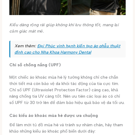
Kiểu dáng rộng rãi giúp không khí lưu thông tốt, mang lại
cảm giác mát mẻ.
Xem thêm:
Đại Phúc vinh hạnh kiến tạo áo phẫu thuật
đỉnh cao cho Nha Khoa Harmony Dental
Chỉ số chống nắng (UPF)
Một chiếc áo khoác mùa hè lý tưởng không chỉ che chắn
thời tiết mà còn bảo vệ da khỏi tác động của tia cực tím.
Chỉ số UPF (Ultraviolet Protection Factor) càng cao, khả
năng chống tia UV càng tốt. Nên ưu tiên các loại áo có chỉ
số UPF từ 30 trở lên để đảm bảo hiệu quả bảo vệ da tối ưu.
Các kiểu áo khoác mùa hè được ưa chuộng
Để làm mới tủ đồ mùa hè và tránh sự nhàm chán, hãy tham
khảo những kiểu áo khoác phổ biến dưới đây: