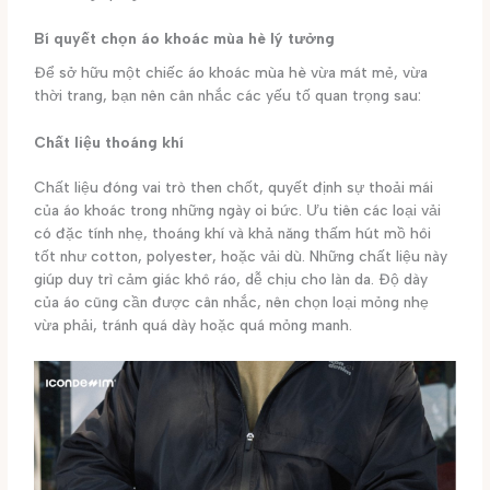
Bí quyết chọn áo khoác mùa hè lý tưởng
Để sở hữu một chiếc áo khoác mùa hè vừa mát mẻ, vừa
thời trang, bạn nên cân nhắc các yếu tố quan trọng sau:
Chất liệu thoáng khí
Chất liệu đóng vai trò then chốt, quyết định sự thoải mái
của áo khoác trong những ngày oi bức. Ưu tiên các loại vải
có đặc tính nhẹ, thoáng khí và khả năng thấm hút mồ hôi
tốt như cotton, polyester, hoặc vải dù. Những chất liệu này
giúp duy trì cảm giác khô ráo, dễ chịu cho làn da. Độ dày
của áo cũng cần được cân nhắc, nên chọn loại mỏng nhẹ
vừa phải, tránh quá dày hoặc quá mỏng manh.