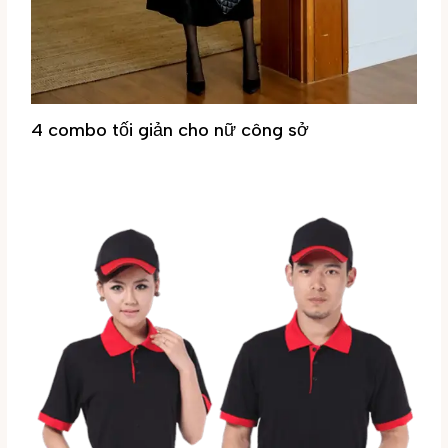
4 combo tối giản cho nữ công sở
Tin tức
/ By
Đại Phúc