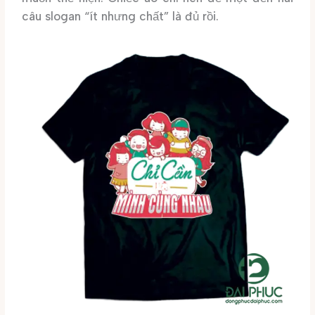
câu slogan “ít nhưng chất” là đủ rồi.