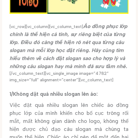
Áo đồng phục lớp
[vc_row][vc_column][vc_column_text]
chính là thể hiện cá tính, sự riêng biệt của từng
lớp. Điều đó càng thể hiện rõ nét qua từng câu
slogan mà mỗi lớp học đặt riêng. Hãy cùng tìm
hiểu thêm về cách đặt slogan sao cho hợp lý và
những câu slogan hay mà mình đã sưu tầm nhé.
[/vc_column_text][vc_single_image image=”4782″
img_size=”full” alignment=”center”][vc_column_text]
1/Không đặt quá nhiều slogan lên áo:
Việc đặt quá nhiều slogan lên chiếc áo đồng
phục lớp của mình khiến cho bố cục trông rối
mắt, mất không gian dành cho logo, không thể
hiện được chủ đạo câu slogan mà chúng ta
muốn thể hiện. Chiếc áo chỉ nên để một đến hai