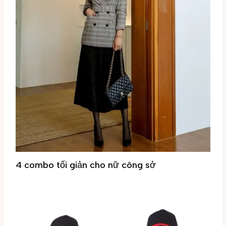
4 combo tối giản cho nữ công sở
Tin tức
/ By
Đại Phúc