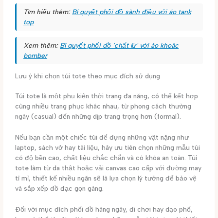
Tìm hiểu thêm:
Bí quyết phối đồ sành điệu với áo tank
top
Xem thêm:
Bí quyết phối đồ 'chất lừ' với áo khoác
bomber
Lưu ý khi chọn túi tote theo mục đích sử dụng
Túi tote là một phụ kiện thời trang đa năng, có thể kết hợp
cùng nhiều trang phục khác nhau, từ phong cách thường
ngày (casual) đến những dịp trang trọng hơn (formal).
Nếu bạn cần một chiếc túi để đựng những vật nặng như
laptop, sách vở hay tài liệu, hãy ưu tiên chọn những mẫu túi
có độ bền cao, chất liệu chắc chắn và có khóa an toàn. Túi
tote làm từ da thật hoặc vải canvas cao cấp với đường may
tỉ mỉ, thiết kế nhiều ngăn sẽ là lựa chọn lý tưởng để bảo vệ
và sắp xếp đồ đạc gọn gàng.
Đối với mục đích phối đồ hàng ngày, đi chơi hay dạo phố,