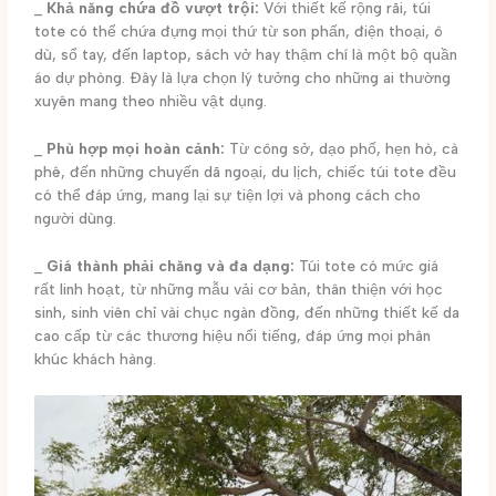
_
Khả năng chứa đồ vượt trội:
Với thiết kế rộng rãi, túi
tote có thể chứa đựng mọi thứ từ son phấn, điện thoại, ô
dù, sổ tay, đến laptop, sách vở hay thậm chí là một bộ quần
áo dự phòng. Đây là lựa chọn lý tưởng cho những ai thường
xuyên mang theo nhiều vật dụng.
_
Phù hợp mọi hoàn cảnh:
Từ công sở, dạo phố, hẹn hò, cà
phê, đến những chuyến dã ngoại, du lịch, chiếc túi tote đều
có thể đáp ứng, mang lại sự tiện lợi và phong cách cho
người dùng.
_
Giá thành phải chăng và đa dạng:
Túi tote có mức giá
rất linh hoạt, từ những mẫu vải cơ bản, thân thiện với học
sinh, sinh viên chỉ vài chục ngàn đồng, đến những thiết kế da
cao cấp từ các thương hiệu nổi tiếng, đáp ứng mọi phân
khúc khách hàng.