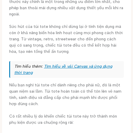
thước này chính là một trong những ưu điểm lớn nhất, cho
phép bạn thoải mái đựng nhiều vật dụng thiết yếu mỗi khi ra
ngoài.
Sức hút của túi tote không chỉ dừng lại ở tính tiện dụng mà
còn ở khả năng biến hóa linh hoạt cùng mọi phong cách thời
trang. Từ vintage, retro, streetwear cho đến phong cách
quý cô sang trọng, chiếc túi tote đều có thể kết hợp hài
hòa, tạo nên tổng thể ấn tượng.
Tìm hiểu thêm:
Tìm hiểu về vải Canvas và ứng dụng
thời trang
Nếu bạn nghĩ túi tote chỉ dành riêng cho phái nữ, đó là một
quan niệm sai lầm. Túi tote hoàn toàn có thể tôn lên vẻ nam
tính, sành điệu và đẳng cấp cho phái mạnh khi được phối
hợp đúng cách.
Có rất nhiều lý do khiến chiếc túi tote này trở thành món
phụ kiện được ưa chuộng rộng rãi: