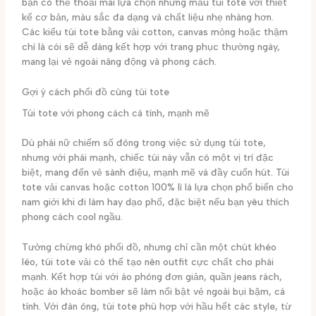
bạn có thể thoải mái lựa chọn những mẫu túi tote với thiết
kế cơ bản, màu sắc đa dạng và chất liệu nhẹ nhàng hơn.
Các kiểu túi tote bằng vải cotton, canvas mỏng hoặc thậm
chí là cói sẽ dễ dàng kết hợp với trang phục thường ngày,
mang lại vẻ ngoài năng động và phong cách.
Gợi ý cách phối đồ cùng túi tote
Túi tote với phong cách cá tính, mạnh mẽ
Dù phái nữ chiếm số đông trong việc sử dụng túi tote,
nhưng với phái mạnh, chiếc túi này vẫn có một vị trí đặc
biệt, mang đến vẻ sành điệu, mạnh mẽ và đầy cuốn hút. Túi
tote vải canvas hoặc cotton 100% lì là lựa chọn phổ biến cho
nam giới khi đi làm hay dạo phố, đặc biệt nếu bạn yêu thích
phong cách cool ngầu.
Tưởng chừng khó phối đồ, nhưng chỉ cần một chút khéo
léo, túi tote vải có thể tạo nên outfit cực chất cho phái
mạnh. Kết hợp túi với áo phông đơn giản, quần jeans rách,
hoặc áo khoác bomber sẽ làm nổi bật vẻ ngoài bụi bặm, cá
tính. Với đàn ông, túi tote phù hợp với hầu hết các style, từ