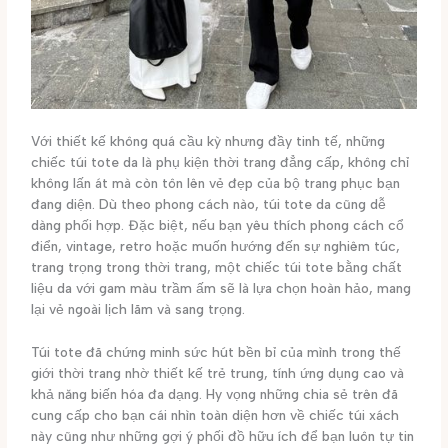
Với thiết kế không quá cầu kỳ nhưng đầy tinh tế, những
chiếc túi tote da là phụ kiện thời trang đẳng cấp, không chỉ
không lấn át mà còn tôn lên vẻ đẹp của bộ trang phục bạn
đang diện. Dù theo phong cách nào, túi tote da cũng dễ
dàng phối hợp. Đặc biệt, nếu bạn yêu thích phong cách cổ
điển, vintage, retro hoặc muốn hướng đến sự nghiêm túc,
trang trọng trong thời trang, một chiếc túi tote bằng chất
liệu da với gam màu trầm ấm sẽ là lựa chọn hoàn hảo, mang
lại vẻ ngoài lịch lãm và sang trọng.
Túi tote đã chứng minh sức hút bền bỉ của mình trong thế
giới thời trang nhờ thiết kế trẻ trung, tính ứng dụng cao và
khả năng biến hóa đa dạng. Hy vọng những chia sẻ trên đã
cung cấp cho bạn cái nhìn toàn diện hơn về chiếc túi xách
này cũng như những gợi ý phối đồ hữu ích để bạn luôn tự tin