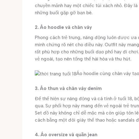
chuyền mảnh hay một chiếc túi xách nhỏ. Đây là
những buổi gặp gỡ bạn bè.
2. Áo hoodie và chân váy
Phong cách trẻ trung, năng động luôn được ưa c
minh chứng rõ nét cho điều này. Outfit này mang 
rất phù hợp cho những buổi dạo phố hay đi chơi
vẻ ngoài, tạo nên tổng thể hài hòa và thu hút.
Áo hoodie cùng chân váy tạo
3. Áo thun và chân váy denim
Để thể hiện sự năng động và cá tính ở tuổi 18, 
qua. Sự phối hợp này mang đến vẻ ngoài trẻ tru
Set đồ này không chỉ dễ mặc mà còn giúp tôn lên
cách bằng một đôi giày thể thao hoặc sandals đ
4. Áo oversize và quần jean