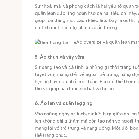
Sự thoải mái và phong cách là hai yếu tố quan tr
quần jean đáp ứng hoàn hảo cả hai tiêu chí này. 
giúp tôn dáng một cách khéo léo. Đây là outfit 
cá tính một cách tự nhiên và ấn tượng.
Áo oversize và quần jean man
5. Áo thun và váy yếm
Sự sáng tạo và cá tính là những gì thời trang tu
tuyệt vời, mang đến vẻ ngoài trẻ trung, năng độ
hẹn hò hay dạo phố cuối tuần. Bạn có thể thêm c
thú vị, giúp bạn luôn nổi bật và tự tin.
6. Áo len và quần legging
Vào những ngày se lạnh, sự kết hợp giữa áo len 
len không chỉ giữ ấm mà còn tạo nên vẻ ngoài t
mang lại vẻ trẻ trung và năng động. Một đôi boo
thể trang phục.