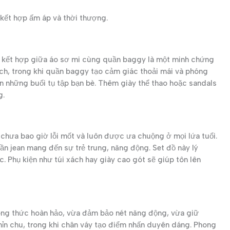
 kết hợp ấm áp và thời thượng.
sự kết hợp giữa áo sơ mi cùng quần baggy là một minh chứng
ịch, trong khi quần baggy tạo cảm giác thoải mái và phóng
ẫn những buổi tụ tập bạn bè. Thêm giày thể thao hoặc sandals
g.
 chưa bao giờ lỗi mốt và luôn được ưa chuộng ở mọi lứa tuổi.
uần jean mang đến sự trẻ trung, năng động. Set đồ này lý
. Phụ kiện như túi xách hay giày cao gót sẽ giúp tôn lên
ông thức hoàn hảo, vừa đảm bảo nét năng động, vừa giữ
ỉn chu, trong khi chân váy tạo điểm nhấn duyên dáng. Phong