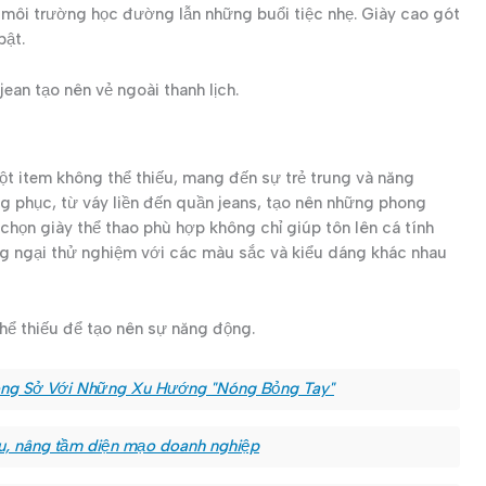
 môi trường học đường lẫn những buổi tiệc nhẹ. Giày cao gót
bật.
ean tạo nên vẻ ngoài thanh lịch.
 một item không thể thiếu, mang đến sự trẻ trung và năng
g phục, từ váy liền đến quần jeans, tạo nên những phong
chọn giày thể thao phù hợp không chỉ giúp tôn lên cá tính
ừng ngại thử nghiệm với các màu sắc và kiểu dáng khác nhau
thể thiếu để tạo nên sự năng động.
ông Sở Với Những Xu Hướng "Nóng Bỏng Tay"
u, nâng tầm diện mạo doanh nghiệp