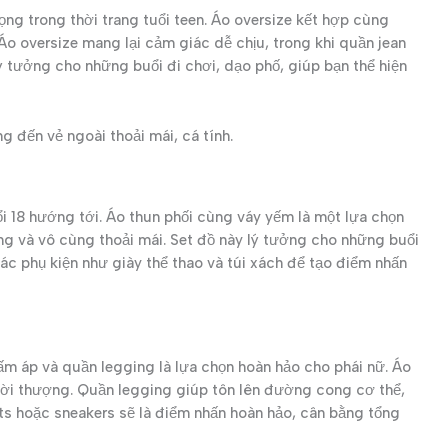
ọng trong thời trang tuổi teen. Áo oversize kết hợp cùng
Áo oversize mang lại cảm giác dễ chịu, trong khi quần jean
lý tưởng cho những buổi đi chơi, dạo phố, giúp bạn thể hiện
g đến vẻ ngoài thoải mái, cá tính.
ổi 18 hướng tới. Áo thun phối cùng váy yếm là một lựa chọn
ng và vô cùng thoải mái. Set đồ này lý tưởng cho những buổi
ác phụ kiện như giày thể thao và túi xách để tạo điểm nhấn
ấm áp và quần legging là lựa chọn hoàn hảo cho phái nữ. Áo
hời thượng. Quần legging giúp tôn lên đường cong cơ thể,
ts hoặc sneakers sẽ là điểm nhấn hoàn hảo, cân bằng tổng