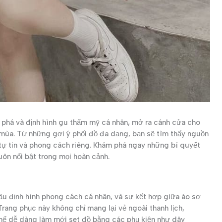
m phá và định hình gu thẩm mỹ cá nhân, mở ra cánh cửa cho
mùa. Từ những gợi ý phối đồ đa dạng, bạn sẽ tìm thấy nguồn
 tự tin và phong cách riêng. Khám phá ngay những bí quyết
uôn nổi bật trong mọi hoàn cảnh.
đầu định hình phong cách cá nhân, và sự kết hợp giữa áo sơ
 Trang phục này không chỉ mang lại vẻ ngoài thanh lịch,
 thể dễ dàng làm mới set đồ bằng các phụ kiện như dây