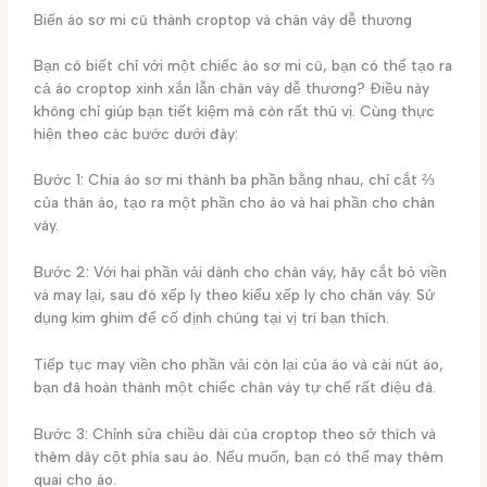
Biến áo sơ mi cũ thành croptop và chân váy dễ thương
Bạn có biết chỉ với một chiếc áo sơ mi cũ, bạn có thể tạo ra
cả áo croptop xinh xắn lẫn chân váy dễ thương? Điều này
không chỉ giúp bạn tiết kiệm mà còn rất thú vị. Cùng thực
hiện theo các bước dưới đây:
Bước 1: Chia áo sơ mi thành ba phần bằng nhau, chỉ cắt ⅔
của thân áo, tạo ra một phần cho áo và hai phần cho chân
váy.
Bước 2: Với hai phần vải dành cho chân váy, hãy cắt bỏ viền
và may lại, sau đó xếp ly theo kiểu xếp ly cho chân váy. Sử
dụng kim ghim để cố định chúng tại vị trí bạn thích.
Tiếp tục may viền cho phần vải còn lại của áo và cài nút áo,
bạn đã hoàn thành một chiếc chân váy tự chế rất điệu đà.
Bước 3: Chỉnh sửa chiều dài của croptop theo sở thích và
thêm dây cột phía sau áo. Nếu muốn, bạn có thể may thêm
quai cho áo.