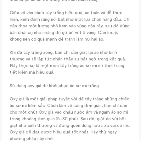
Giữa vô vàn cách tẩy trắng hiệu quả, an toàn và dễ thực
hiện, kem đánh răng nổi bật như một lựa chọn hàng đầu. Chỉ
cần thoa một lượng nhỏ kem vào vùng cần tẩy, sau đó dùng
bàn chải cọ nhẹ nhàng để gỡ bỏ vết ố vàng. Cần lưu ý,
không nên cọ quá mạnh để tránh làm hư hại áo.
Khi đã tẩy trắng xong, bạn chỉ cần giặt lại áo như bình
thường và sẽ lập tức nhận thấy sự bất ngờ trong kết quả.
Đây thực sự là một mẹo tẩy trắng áo sơ mi nữ thời trang
tiết kiệm mà hiệu quả.
Sử dụng oxy già để khôi phục áo sơ mi trắng
Oxy già là một giải pháp tuyệt vời để tẩy trắng những chiếc
áo sơ mi kém sắc. Cách làm vô cùng đơn giản, bạn chỉ cần
cho một chút Oxy già vào chậu nước ấm và ngâm áo sơ mi
trong khoảng thời gian 15-30 phút. Sau đó, giặt áo với bột
giặt như bình thường và đừng quên dùng nước xả vải có mùi
Oxy già để đạt được hiệu quả tốt nhất. Hãy thử ngay
phương pháp này nhé!