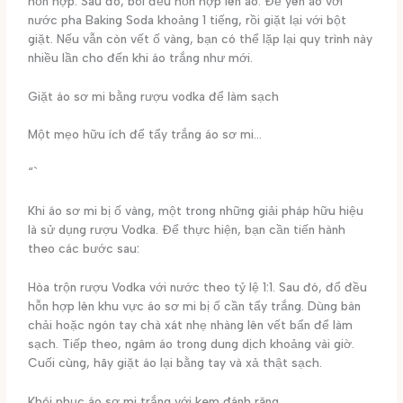
hỗn hợp. Sau đó, bôi đều hỗn hợp lên áo. Để yên áo với
nước pha Baking Soda khoảng 1 tiếng, rồi giặt lại với bột
giặt. Nếu vẫn còn vết ố vàng, bạn có thể lặp lại quy trình này
nhiều lần cho đến khi áo trắng như mới.
Giặt áo sơ mi bằng rượu vodka để làm sạch
Một mẹo hữu ích để tẩy trắng áo sơ mi…
“`
Khi áo sơ mi bị ố vàng, một trong những giải pháp hữu hiệu
là sử dụng rượu Vodka. Để thực hiện, bạn cần tiến hành
theo các bước sau:
Hòa trộn rượu Vodka với nước theo tỷ lệ 1:1. Sau đó, đổ đều
hỗn hợp lên khu vực áo sơ mi bị ố cần tẩy trắng. Dùng bàn
chải hoặc ngón tay chà xát nhẹ nhàng lên vết bẩn để làm
sạch. Tiếp theo, ngâm áo trong dung dịch khoảng vài giờ.
Cuối cùng, hãy giặt áo lại bằng tay và xả thật sạch.
Khôi phục áo sơ mi trắng với kem đánh răng