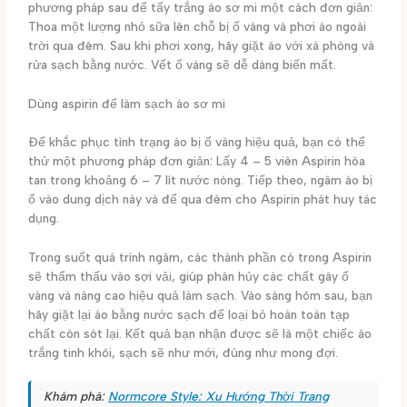
phương pháp sau để tẩy trắng áo sơ mi một cách đơn giản:
Thoa một lượng nhỏ sữa lên chỗ bị ố vàng và phơi áo ngoài
trời qua đêm. Sau khi phơi xong, hãy giặt áo với xà phòng và
rửa sạch bằng nước. Vết ố vàng sẽ dễ dàng biến mất.
Dùng aspirin để làm sạch áo sơ mi
Để khắc phục tình trạng áo bị ố vàng hiệu quả, bạn có thể
thử một phương pháp đơn giản: Lấy 4 – 5 viên Aspirin hòa
tan trong khoảng 6 – 7 lít nước nóng. Tiếp theo, ngâm áo bị
ố vào dung dịch này và để qua đêm cho Aspirin phát huy tác
dụng.
Trong suốt quá trình ngâm, các thành phần có trong Aspirin
sẽ thẩm thấu vào sợi vải, giúp phân hủy các chất gây ố
vàng và nâng cao hiệu quả làm sạch. Vào sáng hôm sau, bạn
hãy giặt lại áo bằng nước sạch để loại bỏ hoàn toàn tạp
chất còn sót lại. Kết quả bạn nhận được sẽ là một chiếc áo
trắng tinh khôi, sạch sẽ như mới, đúng như mong đợi.
Khám phá:
Normcore Style: Xu Hướng Thời Trang