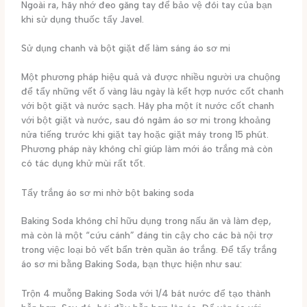
Ngoài ra, hãy nhớ đeo găng tay để bảo vệ đôi tay của bạn
khi sử dụng thuốc tẩy Javel.
Sử dụng chanh và bột giặt để làm sáng áo sơ mi
Một phương pháp hiệu quả và được nhiều người ưa chuộng
để tẩy những vết ố vàng lâu ngày là kết hợp nước cốt chanh
với bột giặt và nước sạch. Hãy pha một ít nước cốt chanh
với bột giặt và nước, sau đó ngâm áo sơ mi trong khoảng
nửa tiếng trước khi giặt tay hoặc giặt máy trong 15 phút.
Phương pháp này không chỉ giúp làm mới áo trắng mà còn
có tác dụng khử mùi rất tốt.
Tẩy trắng áo sơ mi nhờ bột baking soda
Baking Soda không chỉ hữu dụng trong nấu ăn và làm đẹp,
mà còn là một “cứu cánh” đáng tin cậy cho các bà nội trợ
trong việc loại bỏ vết bẩn trên quần áo trắng. Để tẩy trắng
áo sơ mi bằng Baking Soda, bạn thực hiện như sau:
Trộn 4 muỗng Baking Soda với 1/4 bát nước để tạo thành