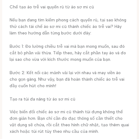
Chế tạo áo trễ vai quyến rũ từ áo sơ mi cũ
Nếu bạn đang tìm kiếm phong cách quyến rũ, tại sao không
thử cách tái chế áo sơ mi cũ thành chiếc áo trễ vai? Hãy
làm theo hướng dẫn từng bước dưới đây:
Bước 1: Đo lường chiều trễ vai mà bạn mong muốn, sau đó
cắt bỏ phần vải thừa. Tiếp theo, hãy cắt phần tay áo và đo
lại sao cho vừa với kích thước mong muốn của bạn.
Bước 2: Kết nối các mảnh vải lại với nhau và may viền áo
cho gọn gàng. Như vậy, bạn đã hoàn thành chiếc áo trễ vai
đầy cuốn hút cho mình!
Tạo ra túi đa năng từ áo sơ mi cũ
Việc biến đổi chiếc áo sơ mi cũ thành túi đựng không thể
đơn giản hơn. Bạn chỉ cần đo đạc thông số cần thiết cho
vật dụng sẽ chứa, rồi cắt theo hình chữ nhật, tạo thêm quai
xách hoặc túi rút tùy theo nhu cầu của mình.