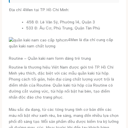
Địa chỉ 4Men tại TP. Hồ Chí Minh:
458 Đ. Lê Văn Sỹ, Phường 14, Quận 3
533 Đ. Âu Cơ, Phú Trung, Quận Tân Phú
4Men là địa chỉ cung cấp
quần kaki nam chất lượng
Routine – Quần kaki nam form dáng trẻ trung
Routine là thương hiệu Việt Nam được giới trẻ TP. Hồ Chí
Minh yêu thích, đặc biệt với các mẫu quần kaki túi hộp.
Phong cách tối giản, hiện đại cùng chất lượng vượt trội là
điểm nhấn của Routine. Quần kaki túi hộp của Routine có
đường cắt vuông vức, túi hộp nổi bật hai bên, tạo điểm
nhấn độc đáo cho trang phục.
Màu sắc đa dạng, từ các tông trung tính cơ bản đến các
màu nổi bật như xanh rêu, be sáng, mang đến nhiều lựa chọn
phối đồ sáng tạo. Mỗi sản phẩm đều được kiểm tra kỹ lưỡng
về đường may, cúc, khuy trước khi đến tay khách hàng.