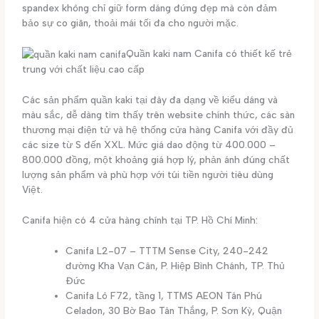
spandex không chỉ giữ form dáng đứng đẹp mà còn đảm
bảo sự co giãn, thoải mái tối đa cho người mặc.
Quần kaki nam Canifa có thiết kế trẻ
trung với chất liệu cao cấp
Các sản phẩm quần kaki tại đây đa dạng về kiểu dáng và
màu sắc, dễ dàng tìm thấy trên website chính thức, các sàn
thương mại điện tử và hệ thống cửa hàng Canifa với đầy đủ
các size từ S đến XXL. Mức giá dao động từ 400.000 –
800.000 đồng, một khoảng giá hợp lý, phản ánh đúng chất
lượng sản phẩm và phù hợp với túi tiền người tiêu dùng
Việt.
Canifa hiện có 4 cửa hàng chính tại TP. Hồ Chí Minh:
Canifa L2-07 – TTTM Sense City, 240-242
đường Kha Vạn Cân, P. Hiệp Bình Chánh, TP. Thủ
Đức
Canifa Lô F72, tầng 1, TTMS AEON Tân Phú
Celadon, 30 Bờ Bao Tân Thắng, P. Sơn Kỳ, Quận