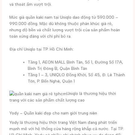
và thoát ẩm vượt trội.
Mức giá quần kaki nam tại Uniqlo dao động từ 590.000 –
990.000 đồng. Mặc dù không thuộc phân khúc giá rẻ,
nhưng độ bền và chất lượng vượt trội của sản phẩm hoàn
toàn xứng đáng với chi phí bỏ ra.
Địa chỉ Uniqlo tại TP. Hồ Chí Minh:
Tầng 1, AEON MALL Bình Tân, Số 1, Đường Số 17A,
Bình Trị Đông B, Quận Bình Tân
Tầng 1 – 3, UNIQLO Đồng Khởi, Số 45, Đ. Lê Thánh
Tôn, P. Bến Nghé, Quận 1
Uniqlo là thương hiệu thời
trang với các sản phẩm chất lượng cao
Yody – Quần kaki đẹp cho nam giới trung niên
Yody là thương hiệu thời trang Việt Nam đang phát triển
mạnh mẽ với hệ thống cửa hàng rộng khắp cả nước. Tại TP.
Hồ Chí Minh, Yody có nhiều chi nhánh phục vụ đa dạng đối