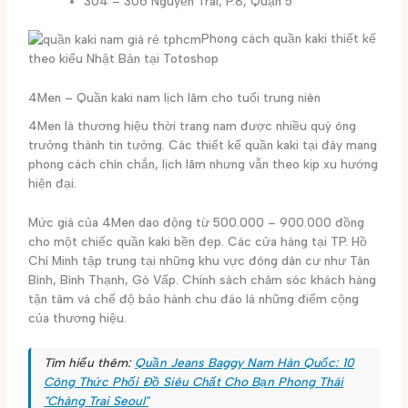
304 – 306 Nguyễn Trãi, P.8, Quận 5
Phong cách quần kaki thiết kế
theo kiểu Nhật Bản tại Totoshop
4Men – Quần kaki nam lịch lãm cho tuổi trung niên
4Men là thương hiệu thời trang nam được nhiều quý ông
trưởng thành tin tưởng. Các thiết kế quần kaki tại đây mang
phong cách chín chắn, lịch lãm nhưng vẫn theo kịp xu hướng
hiện đại.
Mức giá của 4Men dao động từ 500.000 – 900.000 đồng
cho một chiếc quần kaki bền đẹp. Các cửa hàng tại TP. Hồ
Chí Minh tập trung tại những khu vực đông dân cư như Tân
Bình, Bình Thạnh, Gò Vấp. Chính sách chăm sóc khách hàng
tận tâm và chế độ bảo hành chu đáo là những điểm cộng
của thương hiệu.
Tìm hiểu thêm:
Quần Jeans Baggy Nam Hàn Quốc: 10
Công Thức Phối Đồ Siêu Chất Cho Bạn Phong Thái
"Chàng Trai Seoul"