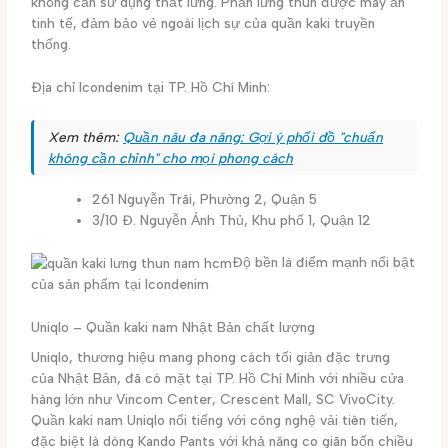
không cần sử dụng thắt lưng. Phần lưng thun được may ẩn
tinh tế, đảm bảo vẻ ngoài lịch sự của quần kaki truyền
thống.
Địa chỉ Icondenim tại TP. Hồ Chí Minh:
Xem thêm:
Quần nâu đa năng: Gợi ý phối đồ "chuẩn
không cần chỉnh" cho mọi phong cách
261 Nguyễn Trãi, Phường 2, Quận 5
3/10 Đ. Nguyễn Ảnh Thủ, Khu phố 1, Quận 12
Độ bền là điểm mạnh nổi bật
của sản phẩm tại Icondenim
Uniqlo – Quần kaki nam Nhật Bản chất lượng
Uniqlo, thương hiệu mang phong cách tối giản đặc trưng
của Nhật Bản, đã có mặt tại TP. Hồ Chí Minh với nhiều cửa
hàng lớn như Vincom Center, Crescent Mall, SC VivoCity.
Quần kaki nam Uniqlo nổi tiếng với công nghệ vải tiên tiến,
đặc biệt là dòng Kando Pants với khả năng co giãn bốn chiều