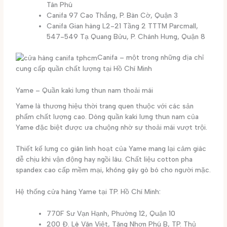
Tân Phú
Canifa 97 Cao Thắng, P. Bàn Cờ, Quận 3
Canifa Gian hàng L2-21 Tầng 2 TTTM Parcmall,
547-549 Tạ Quang Bửu, P. Chánh Hưng, Quận 8
Canifa – một trong những địa chỉ
cung cấp quần chất lượng tại Hồ Chí Minh
Yame – Quần kaki lưng thun nam thoải mái
Yame là thương hiệu thời trang quen thuộc với các sản
phẩm chất lượng cao. Dòng quần kaki lưng thun nam của
Yame đặc biệt được ưa chuộng nhờ sự thoải mái vượt trội.
Thiết kế lưng co giãn linh hoạt của Yame mang lại cảm giác
dễ chịu khi vận động hay ngồi lâu. Chất liệu cotton pha
spandex cao cấp mềm mại, không gây gò bó cho người mặc.
Hệ thống cửa hàng Yame tại TP. Hồ Chí Minh:
770F Sư Vạn Hạnh, Phường 12, Quận 10
200 Đ. Lê Văn Việt, Tăng Nhơn Phú B, TP. Thủ