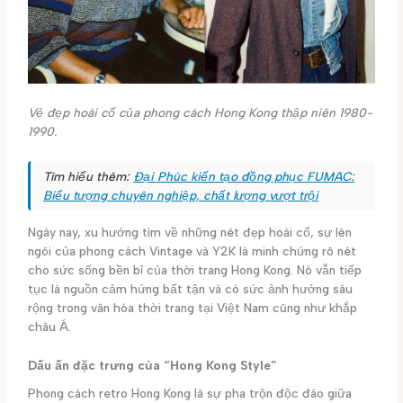
Vẻ đẹp hoài cổ của phong cách Hong Kong thập niên 1980-
1990.
Tìm hiểu thêm:
Đại Phúc kiến tạo đồng phục FUMAC:
Biểu tượng chuyên nghiệp, chất lượng vượt trội
Ngày nay, xu hướng tìm về những nét đẹp hoài cổ, sự lên
ngôi của phong cách Vintage và Y2K là minh chứng rõ nét
cho sức sống bền bỉ của thời trang Hong Kong. Nó vẫn tiếp
tục là nguồn cảm hứng bất tận và có sức ảnh hưởng sâu
rộng trong văn hóa thời trang tại Việt Nam cũng như khắp
châu Á.
Dấu ấn đặc trưng của “Hong Kong Style”
Phong cách retro Hong Kong là sự pha trộn độc đáo giữa