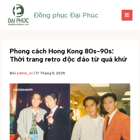
Nhảy
tới
Đồng phục Đại Phúc
nội
dung
Phong cách Hong Kong 80s-90s:
Thời trang retro độc đáo từ quá khứ
Bởi
admin_nt
/
17 Tháng 11, 2025