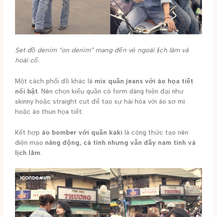
Set đồ denim “on denim” mang đến vẻ ngoài lịch lãm và
hoài cổ.
Một cách phối đồ khác là
mix quần jeans với áo họa tiết
nổi bật
. Nên chọn kiểu quần có form dáng hiện đại như
skinny hoặc straight cut để tạo sự hài hòa với áo sơ mi
hoặc áo thun họa tiết.
Kết hợp
áo bomber với quần kaki
là công thức tạo nên
diện mạo
năng động, cá tính nhưng vẫn đầy nam tính và
lịch lãm
.