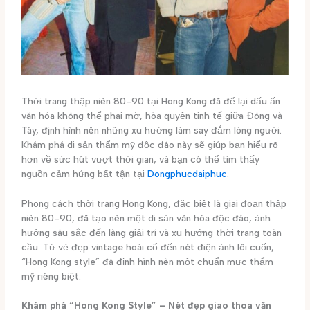
Thời trang thập niên 80-90 tại Hong Kong đã để lại dấu ấn
văn hóa không thể phai mờ, hòa quyện tinh tế giữa Đông và
Tây, định hình nên những xu hướng làm say đắm lòng người.
Khám phá di sản thẩm mỹ độc đáo này sẽ giúp bạn hiểu rõ
hơn về sức hút vượt thời gian, và bạn có thể tìm thấy
nguồn cảm hứng bất tận tại
Dongphucdaiphuc
.
Phong cách thời trang Hong Kong, đặc biệt là giai đoạn thập
niên 80-90, đã tạo nên một di sản văn hóa độc đáo, ảnh
hưởng sâu sắc đến làng giải trí và xu hướng thời trang toàn
cầu. Từ vẻ đẹp vintage hoài cổ đến nét điện ảnh lôi cuốn,
“Hong Kong style” đã định hình nên một chuẩn mực thẩm
mỹ riêng biệt.
Khám phá “Hong Kong Style” – Nét đẹp giao thoa văn