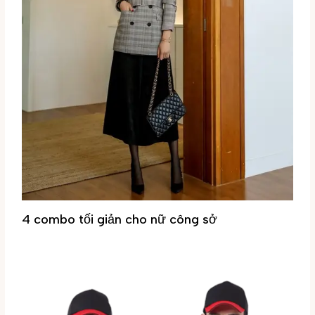
4 combo tối giản cho nữ công sở
Tin tức
/ By
Đại Phúc