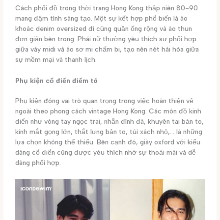
Cách phối đồ trong thời trang Hong Kong thập niên 80-90
mang đậm tính sáng tạo. Một sự kết hợp phổ biến là áo
khoác denim oversized đi cùng quần ống rộng và áo thun
đơn giản bên trong. Phái nữ thường yêu thích sự phối hợp
giữa váy midi và áo sơ mi chấm bi, tạo nên nét hài hòa giữa
sự mềm mại và thanh lịch.
Phụ kiện cổ điển điểm tô
Phụ kiện đóng vai trò quan trọng trong việc hoàn thiện vẻ
ngoài theo phong cách vintage Hong Kong. Các món đồ kinh
điển như vòng tay ngọc trai, nhẫn đính đá, khuyên tai bản to,
kính mắt gọng lớn, thắt lưng bản to, túi xách nhỏ,… là những
lựa chọn không thể thiếu. Bên cạnh đó, giày oxford với kiểu
dáng cổ điển cũng được yêu thích nhờ sự thoải mái và dễ
dàng phối hợp.