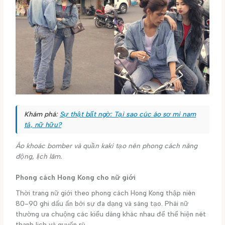
Khám phá:
Sự thật bất ngờ: Tại sao cúc áo sơ mi nam
tả, nữ hữu?
Áo khoác bomber và quần kaki tạo nên phong cách năng
động, lịch lãm.
Phong cách Hong Kong cho nữ giới
Thời trang nữ giới theo phong cách Hong Kong thập niên
80-90 ghi dấu ấn bởi sự đa dạng và sáng tạo. Phái nữ
thường ưa chuộng các kiểu dáng khác nhau để thể hiện nét
thanh lịch và quyến rũ.