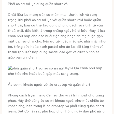
Phối áo sơ mi lụa cùng quần short vải
Chất liệu lụa mang đến sự mềm mại, thanh lịch và sang
trọng. Khi phối áo sơ mi lụa với quần short kaki hoặc quần
short vải, bạn có thể tạo dựng phong cách vừa tinh tế vừa
thoải mái, đặc biệt là trong những ngày hè oi bức. Đây là lựa
chọn phù hợp cho các buổi tiệc nhẹ hoặc những cuộc gặp
mặt cần sự chỉn chu. Nên ưu tiên các màu sắc nhã nhặn như
be, trắng sữa hoặc xanh pastel cho áo lụa để tăng thêm vẻ
thanh lịch. Kết hợp cùng sandal cao gót và clutch nhỏ sẽ
giúp bạn ghi điểm.
Đây là lựa chọn phù hợp
cho tiệc nhẹ hoặc buổi gặp mặt sang trọng.
Áo sơ mi khoác ngoài với áo croptop và quần short
Phong cách layer mang đến sự thú vị và linh hoạt cho trang
phục. Hãy thử dùng áo sơ mi khoác ngoài như một chiếc áo
khoác nhẹ, bên trong là áo croptop và phối cùng quần short
jeans. Set đồ này rất phù hợp cho những ngày dạo phố năng