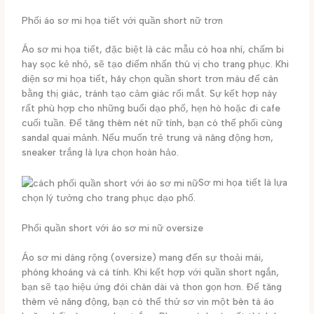
Phối áo sơ mi họa tiết với quần short nữ trơn
Áo sơ mi họa tiết, đặc biệt là các mẫu có hoa nhí, chấm bi
hay sọc kẻ nhỏ, sẽ tạo điểm nhấn thú vị cho trang phục. Khi
diện sơ mi họa tiết, hãy chọn quần short trơn màu để cân
bằng thị giác, tránh tạo cảm giác rối mắt. Sự kết hợp này
rất phù hợp cho những buổi dạo phố, hẹn hò hoặc đi cafe
cuối tuần. Để tăng thêm nét nữ tính, bạn có thể phối cùng
sandal quai mảnh. Nếu muốn trẻ trung và năng động hơn,
sneaker trắng là lựa chọn hoàn hảo.
Sơ mi họa tiết là lựa
chọn lý tưởng cho trang phục dạo phố.
Phối quần short với áo sơ mi nữ oversize
Áo sơ mi dáng rộng (oversize) mang đến sự thoải mái,
phóng khoáng và cá tính. Khi kết hợp với quần short ngắn,
bạn sẽ tạo hiệu ứng đôi chân dài và thon gọn hơn. Để tăng
thêm vẻ năng động, bạn có thể thử sơ vin một bên tà áo