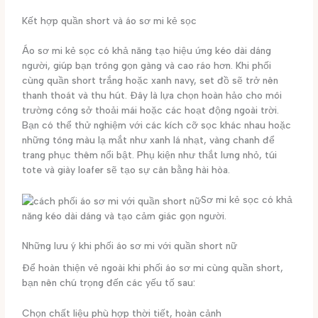
Kết hợp quần short và áo sơ mi kẻ sọc
Áo sơ mi kẻ sọc có khả năng tạo hiệu ứng kéo dài dáng
người, giúp bạn trông gọn gàng và cao ráo hơn. Khi phối
cùng quần short trắng hoặc xanh navy, set đồ sẽ trở nên
thanh thoát và thu hút. Đây là lựa chọn hoàn hảo cho môi
trường công sở thoải mái hoặc các hoạt động ngoài trời.
Bạn có thể thử nghiệm với các kích cỡ sọc khác nhau hoặc
những tông màu lạ mắt như xanh lá nhạt, vàng chanh để
trang phục thêm nổi bật. Phụ kiện như thắt lưng nhỏ, túi
tote và giày loafer sẽ tạo sự cân bằng hài hòa.
Sơ mi kẻ sọc có khả
năng kéo dài dáng và tạo cảm giác gọn người.
Những lưu ý khi phối áo sơ mi với quần short nữ
Để hoàn thiện vẻ ngoài khi phối áo sơ mi cùng quần short,
bạn nên chú trọng đến các yếu tố sau:
Chọn chất liệu phù hợp thời tiết, hoàn cảnh