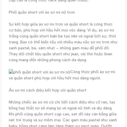
cạp cao là công thức hack dáng quen thuộc.
Phối quần short với áo sơ mi nữ trơn
Sự kết hợp giữa áo sơ mi trơn và quần short là công thức
cơ bản, phù hợp với hầu hết mọi vóc dáng. Ví dụ, áo sơ mi
trắng cùng quần short kaki be tạo nên vẻ ngoài lịch sự, thời
trang. Bạn có thể biến tấu với nhiều màu sắc sơ mi trơn như
xanh pastel, be, xám nhạt – những gam màu dễ phối đồ.
Thay đổi chất liệu quần short như jean, vải thô hoặc linen
cũng mang đến những phong cách đa dạng.
Công thức phối áo sơ mi
và quần short phù hợp với hầu hết mọi dáng người.
Áo sơ mi cách điệu kết hợp với quần short
Những chiếc áo sơ mi có chi tiết cách điệu như cổ ren, tay
bồng hay thắt nơ sẽ mang lại vẻ ngoài nữ tính và dịu dàng.
Khi phối cùng quần short cạp cao, set đồ này cân bằng giữa
nét trẻ trung và sự mềm mại. Các gam màu pastel như xanh
baby, hồng nhạt càng làm tăng thêm sự ngọt ngào. Outfit