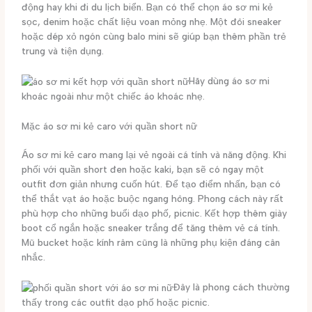
động hay khi đi du lịch biển. Bạn có thể chọn áo sơ mi kẻ
sọc, denim hoặc chất liệu voan mỏng nhẹ. Một đôi sneaker
hoặc dép xỏ ngón cùng balo mini sẽ giúp bạn thêm phần trẻ
trung và tiện dụng.
Hãy dùng áo sơ mi
khoác ngoài như một chiếc áo khoác nhẹ.
Mặc áo sơ mi kẻ caro với quần short nữ
Áo sơ mi kẻ caro mang lại vẻ ngoài cá tính và năng động. Khi
phối với quần short đen hoặc kaki, bạn sẽ có ngay một
outfit đơn giản nhưng cuốn hút. Để tạo điểm nhấn, bạn có
thể thắt vạt áo hoặc buộc ngang hông. Phong cách này rất
phù hợp cho những buổi dạo phố, picnic. Kết hợp thêm giày
boot cổ ngắn hoặc sneaker trắng để tăng thêm vẻ cá tính.
Mũ bucket hoặc kính râm cũng là những phụ kiện đáng cân
nhắc.
Đây là phong cách thường
thấy trong các outfit dạo phố hoặc picnic.