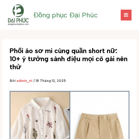
Nhảy
tới
Đồng phục Đại Phúc
nội
dung
Phối áo sơ mi cùng quần short nữ:
10+ ý tưởng sành điệu mọi cô gái nên
thử
Bởi
admin_nt
/
18 Tháng 12, 2025