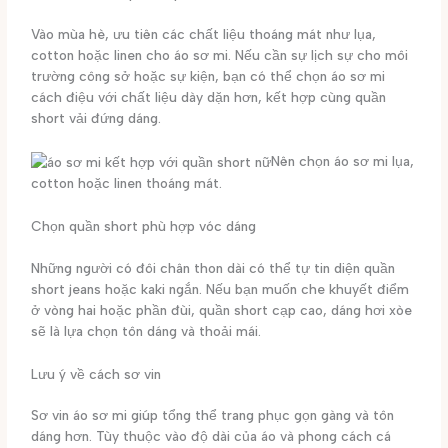
Vào mùa hè, ưu tiên các chất liệu thoáng mát như lụa,
cotton hoặc linen cho áo sơ mi. Nếu cần sự lịch sự cho môi
trường công sở hoặc sự kiện, bạn có thể chọn áo sơ mi
cách điệu với chất liệu dày dặn hơn, kết hợp cùng quần
short vải đứng dáng.
Nên chọn áo sơ mi lụa,
cotton hoặc linen thoáng mát.
Chọn quần short phù hợp vóc dáng
Những người có đôi chân thon dài có thể tự tin diện quần
short jeans hoặc kaki ngắn. Nếu bạn muốn che khuyết điểm
ở vòng hai hoặc phần đùi, quần short cạp cao, dáng hơi xòe
sẽ là lựa chọn tôn dáng và thoải mái.
Lưu ý về cách sơ vin
Sơ vin áo sơ mi giúp tổng thể trang phục gọn gàng và tôn
dáng hơn. Tùy thuộc vào độ dài của áo và phong cách cá