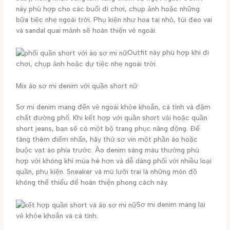
này phù hợp cho các buổi đi chơi, chụp ảnh hoặc những
bữa tiệc nhẹ ngoài trời. Phụ kiện như hoa tai nhỏ, túi đeo vai
và sandal quai mảnh sẽ hoàn thiện vẻ ngoài.
Outfit này phù hợp khi đi
chơi, chụp ảnh hoặc dự tiệc nhẹ ngoài trời.
Mix áo sơ mi denim với quần short nữ
Sơ mi denim mang đến vẻ ngoài khỏe khoắn, cá tính và đậm
chất đường phố. Khi kết hợp với quần short vải hoặc quần
short jeans, bạn sẽ có một bộ trang phục năng động. Để
tăng thêm điểm nhấn, hãy thử sơ vin một phần áo hoặc
buộc vạt áo phía trước. Áo denim sáng màu thường phù
hợp với không khí mùa hè hơn và dễ dàng phối với nhiều loại
quần, phụ kiện. Sneaker và mũ lưỡi trai là những món đồ
không thể thiếu để hoàn thiện phong cách này.
Sơ mi denim mang lại
vẻ khỏe khoắn và cá tính.