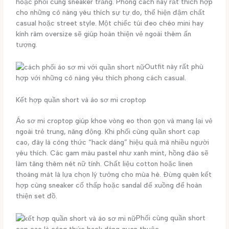
hoặc phối cùng sneaker trắng. Phong cách này rất thích hợp
cho những cô nàng yêu thích sự tự do, thể hiện đậm chất
casual hoặc street style. Một chiếc túi đeo chéo mini hay
kính râm oversize sẽ giúp hoàn thiện vẻ ngoài thêm ấn
tượng.
Outfit này rất phù
hợp với những cô nàng yêu thích phong cách casual.
Kết hợp quần short và áo sơ mi croptop
Áo sơ mi croptop giúp khoe vòng eo thon gọn và mang lại vẻ
ngoài trẻ trung, năng động. Khi phối cùng quần short cạp
cao, đây là công thức “hack dáng” hiệu quả mà nhiều người
yêu thích. Các gam màu pastel như xanh mint, hồng đào sẽ
làm tăng thêm nét nữ tính. Chất liệu cotton hoặc linen
thoáng mát là lựa chọn lý tưởng cho mùa hè. Đừng quên kết
hợp cùng sneaker cổ thấp hoặc sandal đế xuồng để hoàn
thiện set đồ.
Phối cùng quần short