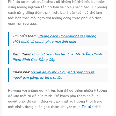
Phối áo sơ mi với quần short nữ không hề khó nếu bạn nắm
vững những nguyên tắc cơ bản và có sự sáng tạo. Từ phong
cách năng động đến thanh lịch, bạn hoàn toàn có thể làm
mới bản thân mỗi ngày với những công thức phối đồ đơn
giản mà hiệu quả.
Tìm hiểu thêm:
Phong cách Bohemian: Giải phóng
chất nghệ sĩ, chinh phục mọi ánh nhìn
Xem thêm:
Phong Cách Hipster: Giải Mã Bí Ẩn, Chinh
Phục Đỉnh Cao Đẳng Cấp
Khám phá:
Sơ vin áo sơ mi: Bí quyết 3 giây cho vẻ
ngoài gọn gàng, tự tin mọi lúc
Hy vọng với những gợi ý trên, bạn đã có thêm nhiều ý tưởng
để làm mới tủ đồ của mình. Để khám phá thêm nhiều bí
quyết phối đồ sành điệu và cập nhật xu hướng thời trang
mới nhất, đừng quên ghé thăm chuyên mục
Tin tức
nhé!