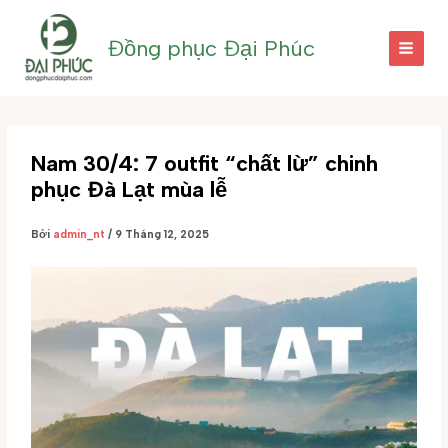
Nhảy
tới
Đồng phục Đại Phúc
nội
dung
Nam 30/4: 7 outfit “chất lừ” chinh
phục Đà Lạt mùa lễ
Bởi
admin_nt
/
9 Tháng 12, 2025