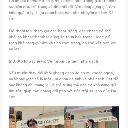
Áo khoác bomber luôn là một item “hot” trong giới trẻ nhờ
sự hiện đại, trẻ trung và dễ phối đồ. Với công dụng giữ ấm
hiệu quả, đây là lựa chọn hoàn hảo cho chuyến du lịch Đà
Lạt.
Để thoải mái tham gia các hoạt động, các chàng có thể
phối áo khoác bomber cùng áo thun bên trong. Hoặc để
tăng khả năng giữ ấm và tính thời trang, có thể kết hợp với
áo len.
2.3. Áo khoác jean: Vẻ ngoài cá tính, phá cách
Nếu muốn thay đổi khỏi phong cách áo sơ mi khoác ngoài,
áo khoác jean sẽ là một lựa chọn cá tính và phá cách. Set đồ
này không chỉ mang lại vẻ trẻ trung mà còn có khả năng giữ
ấm tốt, giúp các chàng đối phó với tiết trời se lạnh của Đà
Lạt.