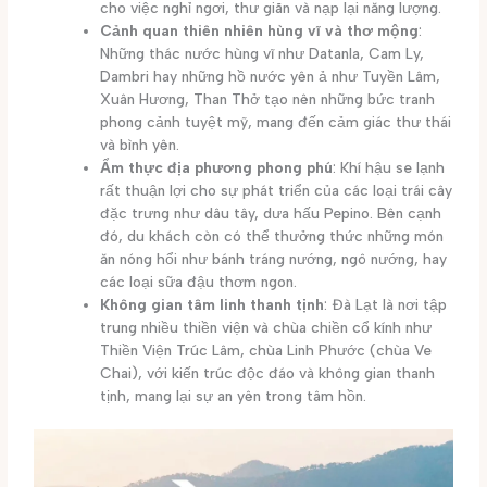
cho việc nghỉ ngơi, thư giãn và nạp lại năng lượng.
Cảnh quan thiên nhiên hùng vĩ và thơ mộng
:
Những thác nước hùng vĩ như Datanla, Cam Ly,
Dambri hay những hồ nước yên ả như Tuyền Lâm,
Xuân Hương, Than Thở tạo nên những bức tranh
phong cảnh tuyệt mỹ, mang đến cảm giác thư thái
và bình yên.
Ẩm thực địa phương phong phú
: Khí hậu se lạnh
rất thuận lợi cho sự phát triển của các loại trái cây
đặc trưng như dâu tây, dưa hấu Pepino. Bên cạnh
đó, du khách còn có thể thưởng thức những món
ăn nóng hổi như bánh tráng nướng, ngô nướng, hay
các loại sữa đậu thơm ngon.
Không gian tâm linh thanh tịnh
: Đà Lạt là nơi tập
trung nhiều thiền viện và chùa chiền cổ kính như
Thiền Viện Trúc Lâm, chùa Linh Phước (chùa Ve
Chai), với kiến trúc độc đáo và không gian thanh
tịnh, mang lại sự an yên trong tâm hồn.