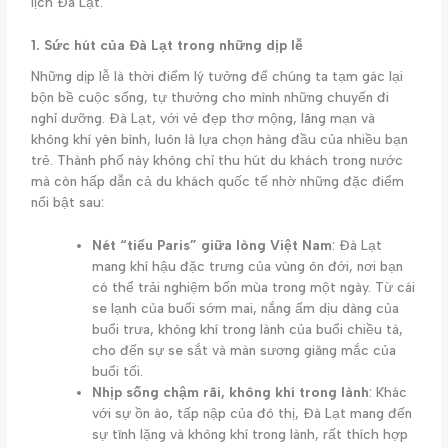
lịch Đà Lạt.
1. Sức hút của Đà Lạt trong những dịp lễ
Những dịp lễ là thời điểm lý tưởng để chúng ta tạm gác lại
bộn bề cuộc sống, tự thưởng cho mình những chuyến đi
nghỉ dưỡng. Đà Lạt, với vẻ đẹp thơ mộng, lãng mạn và
không khí yên bình, luôn là lựa chọn hàng đầu của nhiều bạn
trẻ. Thành phố này không chỉ thu hút du khách trong nước
mà còn hấp dẫn cả du khách quốc tế nhờ những đặc điểm
nổi bật sau:
Nét “tiểu Paris” giữa lòng Việt Nam
: Đà Lạt
mang khí hậu đặc trưng của vùng ôn đới, nơi bạn
có thể trải nghiệm bốn mùa trong một ngày. Từ cái
se lạnh của buổi sớm mai, nắng ấm dịu dàng của
buổi trưa, không khí trong lành của buổi chiều tà,
cho đến sự se sắt và màn sương giăng mắc của
buổi tối.
Nhịp sống chậm rãi, không khí trong lành
: Khác
với sự ồn ào, tấp nập của đô thị, Đà Lạt mang đến
sự tĩnh lặng và không khí trong lành, rất thích hợp