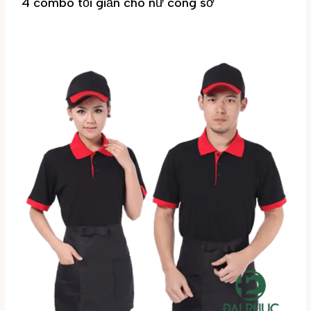
4 combo tối giản cho nữ công sở
Tin tức
/ By
Đại Phúc