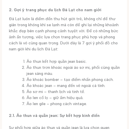
2. Gợi ý trang phục du lịch Đà Lạt cho nam giới
Đà Lạt luôn là điểm đến thu hút giới trẻ, không chỉ để thư
giãn trong không khí se lạnh mà còn để ghi lại những khoảnh
khắc đẹp bên cạnh phong cảnh tuyệt vời. Để có những bức
ảnh ấn tượng, việc lựa chọn trang phục phù hợp và phong
cách là vô cùng quan trọng. Dưới đây là 7 gợi ý phối đồ cho
nam giới khi du lịch Đà Lạt:
Áo thun kết hợp quần jean basic.
Áo thun trơn khoác ngoài áo sơ mi, phối cùng quần
jean sáng màu.
Áo khoác bomber – tạo điểm nhấn phong cách.
Áo khoác jean – mang đến vẻ ngoài cá tính.
Áo sơ mi – thanh lịch và tinh tế.
Áo len cổ lọ – giữ ấm hiệu quả.
Áo len gile – phong cách vintage.
2.1. Áo thun và quần jean: Sự kết hợp kinh điển
Sự phối hợp giữa áo thun và quần jean là lựa chọn quen