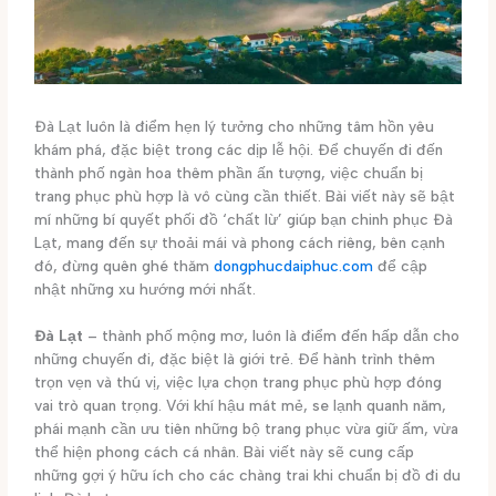
Đà Lạt luôn là điểm hẹn lý tưởng cho những tâm hồn yêu
khám phá, đặc biệt trong các dịp lễ hội. Để chuyến đi đến
thành phố ngàn hoa thêm phần ấn tượng, việc chuẩn bị
trang phục phù hợp là vô cùng cần thiết. Bài viết này sẽ bật
mí những bí quyết phối đồ ‘chất lừ’ giúp bạn chinh phục Đà
Lạt, mang đến sự thoải mái và phong cách riêng, bên cạnh
đó, đừng quên ghé thăm
dongphucdaiphuc.com
để cập
nhật những xu hướng mới nhất.
Đà Lạt
– thành phố mộng mơ, luôn là điểm đến hấp dẫn cho
những chuyến đi, đặc biệt là giới trẻ. Để hành trình thêm
trọn vẹn và thú vị, việc lựa chọn trang phục phù hợp đóng
vai trò quan trọng. Với khí hậu mát mẻ, se lạnh quanh năm,
phái mạnh cần ưu tiên những bộ trang phục vừa giữ ấm, vừa
thể hiện phong cách cá nhân. Bài viết này sẽ cung cấp
những gợi ý hữu ích cho các chàng trai khi chuẩn bị đồ đi du