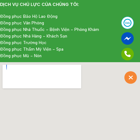
DỊCH VỤ CHỦ LỰC CỦA CHÚNG TÔI:
Đồng phục Bảo Hộ Lao Động
Đồng phục Văn Phòng
Đồng phục Nhà Thuốc - Bệnh Viện - Phòng Khám
Đồng phục Nhà Hàng - Khách Sạn
Đồng phục Trường Học
Đồng phục Thẩm Mỹ Viện - Spa
Đồng phục Mũ - Nón