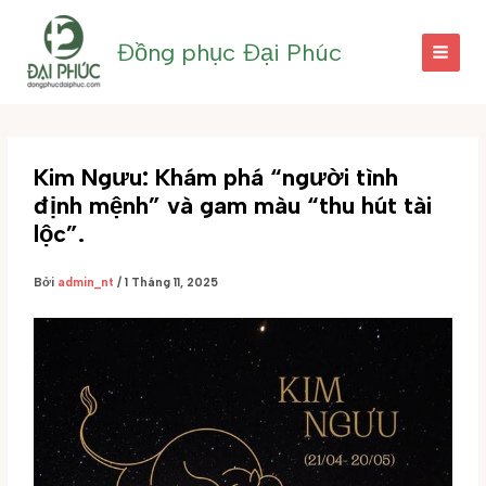
Nhảy
tới
Đồng phục Đại Phúc
nội
dung
Kim Ngưu: Khám phá “người tình
định mệnh” và gam màu “thu hút tài
lộc”.
Bởi
admin_nt
/
1 Tháng 11, 2025