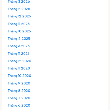
Tháng 3 2026
Tháng 2 2026
Tháng 12 2025
Tháng 11 2025
Tháng 10 2025
Tháng 4 2025
Tháng 3 2025
Tháng 11 2021
Tháng 12 2020
Tháng 11 2020
Tháng 10 2020
Tháng 9 2020
Tháng 8 2020
Tháng 7 2020
Tháng 6 2020