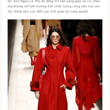
đỏ, Kim Ngưu có thể dễ dàng trở nên nóng giận vô cớ, điều
này không chỉ ảnh hưởng đến chất lượng công việc mà còn
tác động tiêu cực đến các mối quan hệ xung quanh.