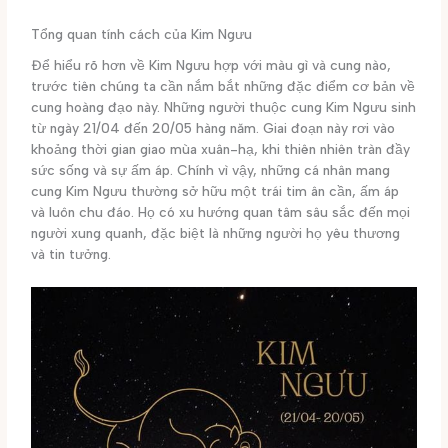
Tổng quan tính cách của Kim Ngưu
Để hiểu rõ hơn về
Kim Ngưu hợp với màu gì
và cung nào,
trước tiên chúng ta cần nắm bắt những đặc điểm cơ bản về
cung hoàng đạo này. Những người thuộc cung Kim Ngưu sinh
từ ngày 21/04 đến 20/05 hàng năm. Giai đoạn này rơi vào
khoảng thời gian giao mùa xuân-hạ, khi thiên nhiên tràn đầy
sức sống và sự ấm áp. Chính vì vậy, những cá nhân mang
cung Kim Ngưu thường sở hữu một trái tim ân cần, ấm áp
và luôn chu đáo. Họ có xu hướng quan tâm sâu sắc đến mọi
người xung quanh, đặc biệt là những người họ yêu thương
và tin tưởng.