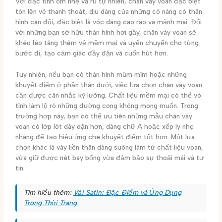
Với đặc tính ôm nhẹ và rủ tự nhiên, chân váy voan đặc biệt
tôn lên vẻ thanh thoát, dịu dàng của những cô nàng có thân
hình cân đối, đặc biệt là vóc dáng cao ráo và mảnh mai. Đối
với những bạn sở hữu thân hình hơi gầy, chân váy voan sẽ
khéo léo tăng thêm vẻ mềm mại và uyển chuyển cho từng
bước đi, tạo cảm giác đầy đặn và cuốn hút hơn.
Tuy nhiên, nếu bạn có thân hình mũm mĩm hoặc những
khuyết điểm ở phần thân dưới, việc lựa chọn chân váy voan
cần được cân nhắc kỹ lưỡng. Chất liệu mềm mại có thể vô
tình làm lộ rõ những đường cong không mong muốn. Trong
trường hợp này, bạn có thể ưu tiên những mẫu chân váy
voan có lớp lót dày dặn hơn, dáng chữ A hoặc xếp ly nhẹ
nhàng để tạo hiệu ứng che khuyết điểm tốt hơn. Một lựa
chọn khác là váy liền thân dáng suông làm từ chất liệu voan,
vừa giữ được nét bay bổng vừa đảm bảo sự thoải mái và tự
tin.
Tìm hiểu thêm:
Vải Satin: Đặc Điểm và Ứng Dụng
Trong Thời Trang