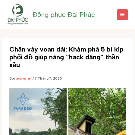
Nhảy
tới
Đồng phục Đại Phúc
nội
dung
Chân váy voan dài: Khám phá 5 bí kíp
phối đồ giúp nàng “hack dáng” thần
sầu
Bởi
admin_nt
/
7 Tháng 11, 2025