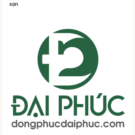
sạn
Tin tức
/ By
Đại Phúc