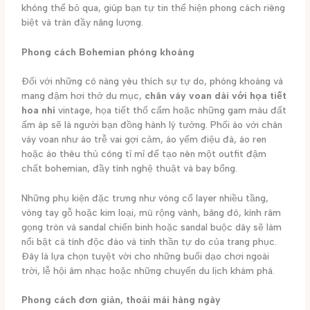
không thể bỏ qua, giúp bạn tự tin thể hiện phong cách riêng
biệt và tràn đầy năng lượng.
Phong cách Bohemian phóng khoáng
Đối với những cô nàng yêu thích sự tự do, phóng khoáng và
mang đậm hơi thở du mục,
chân váy voan dài với họa tiết
hoa nhí
vintage, họa tiết thổ cẩm hoặc những gam màu đất
ấm áp sẽ là người bạn đồng hành lý tưởng. Phối áo với chân
váy voan như áo trễ vai gợi cảm, áo yếm điệu đà, áo ren
hoặc áo thêu thủ công tỉ mỉ để tạo nên một outfit đậm
chất bohemian, đầy tính nghệ thuật và bay bổng.
Những phụ kiện đặc trưng như vòng cổ layer nhiều tầng,
vòng tay gỗ hoặc kim loại, mũ rộng vành, băng đô, kính râm
gọng tròn và sandal chiến binh hoặc sandal buộc dây sẽ làm
nổi bật cá tính độc đáo và tinh thần tự do của trang phục.
Đây là lựa chọn tuyệt vời cho những buổi dạo chơi ngoài
trời, lễ hội âm nhạc hoặc những chuyến du lịch khám phá.
Phong cách đơn giản, thoải mái hàng ngày