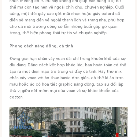
nhấn ở vòng eo. Điều này không chỉ giúp cân bằng tỉ lệ cơ
thể mà còn tạo nên vẻ ngoài chỉn chu, chuyên nghiệp. Cuối
cùng, một đôi giày cao gót mũi nhọn hoặc giày oxford cổ
điển sẽ mang đến vẻ ngoài thanh lịch và trang nhã, phù hợp
cho cả môi trường công sở lẫn những buổi gặp gỡ quan
trọng, thể hiện phong thái tự tin và chuyên nghiệp.
Phong cách năng động, cá tính
Đừng giới hạn chân váy voan dài chỉ trong khuôn khổ của sự
dịu dàng. Bằng cách kết hợp khéo léo, bạn hoàn toàn có thể
tạo ra một diện mạo trẻ trung và đầy cá tính. Hãy thử mix
chân váy voan với áo thun basic đơn giản, có thể là áo trơn
màu hoặc áo có họa tiết graphic năng động, tạo sự đối lập
thú vị giữa nét mềm mại của voan và sự khỏe khoắn của
cotton.