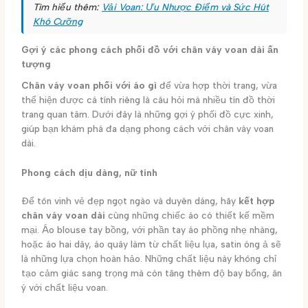
Tìm hiểu thêm:
Vải Voan: Ưu Nhược Điểm và Sức Hút
Khó Cưỡng
Gợi ý các phong cách phối đồ với chân váy voan dài ấn
tượng
Chân váy voan phối với áo gì
để vừa hợp thời trang, vừa
thể hiện được cá tính riêng là câu hỏi mà nhiều tín đồ thời
trang quan tâm. Dưới đây là những gợi ý phối đồ cực xinh,
giúp bạn khám phá đa dạng phong cách với chân váy voan
dài.
Phong cách dịu dàng, nữ tính
Để tôn vinh vẻ đẹp ngọt ngào và duyên dáng, hãy
kết hợp
chân váy voan dài
cùng những chiếc áo có thiết kế mềm
mại. Áo blouse tay bồng, với phần tay áo phồng nhẹ nhàng,
hoặc áo hai dây, áo quây làm từ chất liệu lụa, satin óng ả sẽ
là những lựa chọn hoàn hảo. Những chất liệu này không chỉ
tạo cảm giác sang trọng mà còn tăng thêm độ bay bổng, ăn
ý với chất liệu voan.