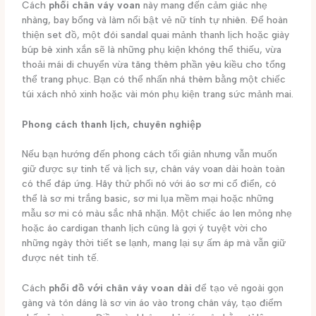
Cách
phối chân váy voan
này mang đến cảm giác nhẹ
nhàng, bay bổng và làm nổi bật vẻ nữ tính tự nhiên. Để hoàn
thiện set đồ, một đôi sandal quai mảnh thanh lịch hoặc giày
búp bê xinh xắn sẽ là những phụ kiện không thể thiếu, vừa
thoải mái di chuyển vừa tăng thêm phần yêu kiều cho tổng
thể trang phục. Bạn có thể nhấn nhá thêm bằng một chiếc
túi xách nhỏ xinh hoặc vài món phụ kiện trang sức mảnh mai.
Phong cách thanh lịch, chuyên nghiệp
Nếu bạn hướng đến phong cách tối giản nhưng vẫn muốn
giữ được sự tinh tế và lịch sự, chân váy voan dài hoàn toàn
có thể đáp ứng. Hãy thử phối nó với áo sơ mi cổ điển, có
thể là sơ mi trắng basic, sơ mi lụa mềm mại hoặc những
mẫu sơ mi có màu sắc nhã nhặn. Một chiếc áo len mỏng nhẹ
hoặc áo cardigan thanh lịch cũng là gợi ý tuyệt vời cho
những ngày thời tiết se lạnh, mang lại sự ấm áp mà vẫn giữ
được nét tinh tế.
Cách
phối đồ với chân váy voan dài
để tạo vẻ ngoài gọn
gàng và tôn dáng là sơ vin áo vào trong chân váy, tạo điểm