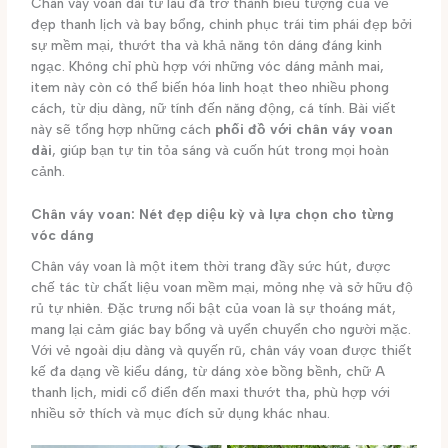
Chân váy voan dài từ lâu đã trở thành biểu tượng của vẻ
đẹp thanh lịch và bay bổng, chinh phục trái tim phái đẹp bởi
sự mềm mại, thướt tha và khả năng tôn dáng đáng kinh
ngạc. Không chỉ phù hợp với những vóc dáng mảnh mai,
item này còn có thể biến hóa linh hoạt theo nhiều phong
cách, từ dịu dàng, nữ tính đến năng động, cá tính. Bài viết
này sẽ tổng hợp những cách
phối đồ với chân váy voan
dài
, giúp bạn tự tin tỏa sáng và cuốn hút trong mọi hoàn
cảnh.
Chân váy voan: Nét đẹp diệu kỳ và lựa chọn cho từng
vóc dáng
Chân váy voan là một item thời trang đầy sức hút, được
chế tác từ chất liệu voan mềm mại, mỏng nhẹ và sở hữu độ
rủ tự nhiên. Đặc trưng nổi bật của voan là sự thoáng mát,
mang lại cảm giác bay bổng và uyển chuyển cho người mặc.
Với vẻ ngoài dịu dàng và quyến rũ, chân váy voan được thiết
kế đa dạng về kiểu dáng, từ dáng xòe bồng bềnh, chữ A
thanh lịch, midi cổ điển đến maxi thướt tha, phù hợp với
nhiều sở thích và mục đích sử dụng khác nhau.