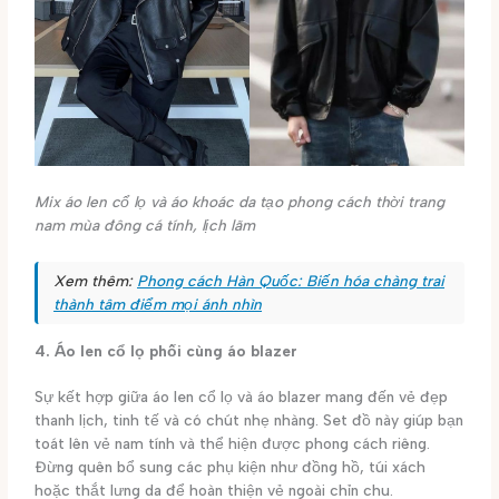
Mix áo len cổ lọ và áo khoác da tạo phong cách thời trang
nam mùa đông cá tính, lịch lãm
Xem thêm:
Phong cách Hàn Quốc: Biến hóa chàng trai
thành tâm điểm mọi ánh nhìn
4. Áo len cổ lọ phối cùng áo blazer
Sự kết hợp giữa áo len cổ lọ và áo blazer mang đến vẻ đẹp
thanh lịch, tinh tế và có chút nhẹ nhàng. Set đồ này giúp bạn
toát lên vẻ nam tính và thể hiện được phong cách riêng.
Đừng quên bổ sung các phụ kiện như đồng hồ, túi xách
hoặc thắt lưng da để hoàn thiện vẻ ngoài chỉn chu.