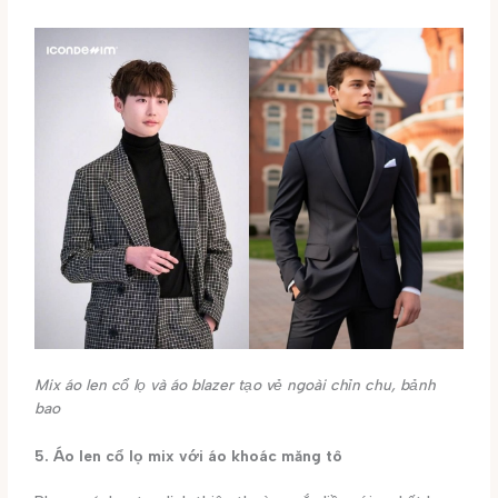
Mix áo len cổ lọ và áo blazer tạo vẻ ngoài chỉn chu, bảnh
bao
5. Áo len cổ lọ mix với áo khoác măng tô