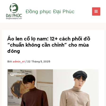
Nhảy
tới
Đồng phục Đại Phúc
nội
dung
Áo len cổ lọ nam: 12+ cách phối đồ
“chuẩn không cần chỉnh” cho mùa
đông
Bởi
admin_nt
/
22 Tháng 11, 2025