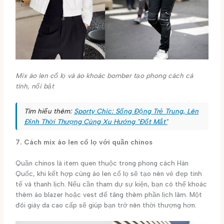
Mix áo len cổ lọ và áo khoác bomber tạo phong cách cá
tính, nổi bật
Tìm hiểu thêm:
Sporty Chic: Sống Động Trẻ Trung, Lên
Đỉnh Thời Thượng Cùng Xu Hướng "Đốt Mắt"
7. Cách mix áo len cổ lọ với quần chinos
Quần chinos là item quen thuộc trong phong cách Hàn
Quốc, khi kết hợp cùng áo len cổ lọ sẽ tạo nên vẻ đẹp tinh
tế và thanh lịch. Nếu cần tham dự sự kiện, bạn có thể khoác
thêm áo blazer hoặc vest để tăng thêm phần lịch lãm. Một
đôi giày da cao cấp sẽ giúp bạn trở nên thời thượng hơn.