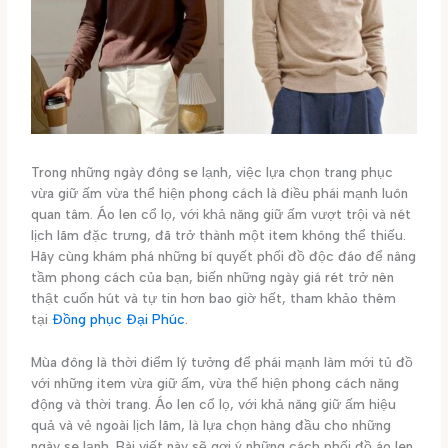
Trong những ngày đông se lạnh, việc lựa chọn trang phục
vừa giữ ấm vừa thể hiện phong cách là điều phái mạnh luôn
quan tâm. Áo len cổ lọ, với khả năng giữ ấm vượt trội và nét
lịch lãm đặc trưng, đã trở thành một item không thể thiếu.
Hãy cùng khám phá những bí quyết phối đồ độc đáo để nâng
tầm phong cách của bạn, biến những ngày giá rét trở nên
thật cuốn hút và tự tin hơn bao giờ hết, tham khảo thêm
tại
Đồng phục Đại Phúc
.
Mùa đông là thời điểm lý tưởng để phái mạnh làm mới tủ đồ
với những item vừa giữ ấm, vừa thể hiện phong cách năng
động và thời trang. Áo len cổ lọ, với khả năng giữ ấm hiệu
quả và vẻ ngoài lịch lãm, là lựa chọn hàng đầu cho những
ngày se lạnh. Bài viết này sẽ gợi ý những cách phối đồ áo len