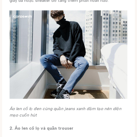
giày da hoặc sneaker để tăng thêm phần hoàn hảo.
Áo len cổ lọ đen cùng quần jeans xanh đậm tạo nên diện
mạo cuốn hút
2. Áo len cổ lọ và quần trouser