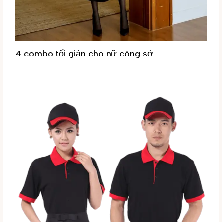
4 combo tối giản cho nữ công sở
Tin tức
/ By
Đại Phúc