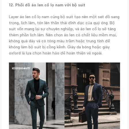
12. Phối đồ áo len cổ lọ nam với bộ suit
Layer áo len cổ lọ nam cùng bộ suit tạo nên một set đồ sang
trọng, lịch lãm, tôn lên thần thái đỉnh đạc của quý ông. Bộ
suit vốn mang lại sự chuyên nghiệp, và áo len cổ lọ sẽ tăng
thêm phần lịch lãm. Nên chọn áo len có chất liệu mềm mại,
không quá dày và có tông màu trầm hoặc trung tính để
không làm bộ suit bị cồng kềnh. Giày da bóng hoặc giày
oxford là lựa chọn hoàn hảo để hoàn thiện vẻ ngoài.