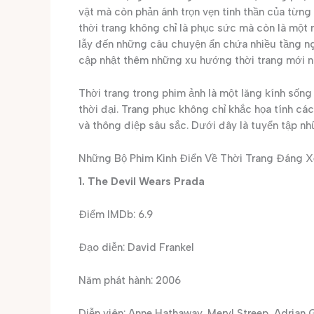
vật mà còn phản ánh trọn vẹn tinh thần của từng
thời trang không chỉ là phục sức mà còn là mộ
lẫy đến những câu chuyện ẩn chứa nhiều tầng ng
cập nhật thêm những xu hướng thời trang mới n
Thời trang trong phim ảnh là một lăng kính sốn
thời đại. Trang phục không chỉ khắc họa tính c
và thông điệp sâu sắc. Dưới đây là tuyển tập nh
Những Bộ Phim Kinh Điển Về Thời Trang Đáng 
1. The Devil Wears Prada
Điểm IMDb: 6.9
Đạo diễn: David Frankel
Năm phát hành: 2006
Diễn viên: Anne Hathaway, Meryl Streep, Adrian G