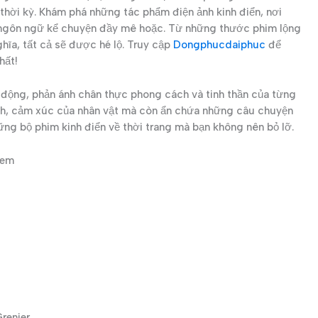
 thời kỳ. Khám phá những tác phẩm điện ảnh kinh điển, nơi
t ngôn ngữ kể chuyện đầy mê hoặc. Từ những thước phim lộng
hĩa, tất cả sẽ được hé lộ. Truy cập
Dongphucdaiphuc
để
hất!
g động, phản ánh chân thực phong cách và tinh thần của từng
ách, cảm xúc của nhân vật mà còn ẩn chứa những câu chuyện
ững bộ phim kinh điển về thời trang mà bạn không nên bỏ lỡ.
Xem
renier